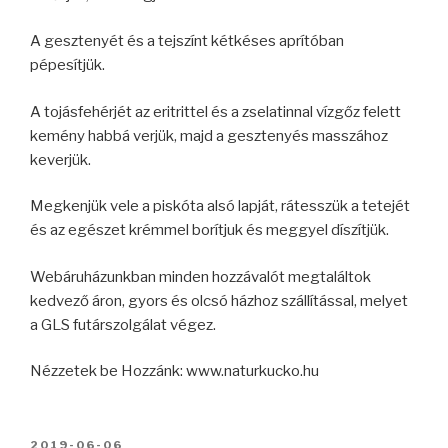
A gesztenyét és a tejszínt kétkéses aprítóban
pépesítjük.
A tojásfehérjét az eritrittel és a zselatinnal vízgőz felett
kemény habbá verjük, majd a gesztenyés masszához
keverjük.
Megkenjük vele a piskóta alsó lapját, rátesszük a tetejét
és az egészet krémmel borítjuk és meggyel díszítjük.
Webáruházunkban minden hozzávalót megtaláltok
kedvező áron, gyors és olcsó házhoz szállítással, melyet
a GLS futárszolgálat végez.
Nézzetek be Hozzánk: www.naturkucko.hu
BEKÜLDVE:
2019-06-06