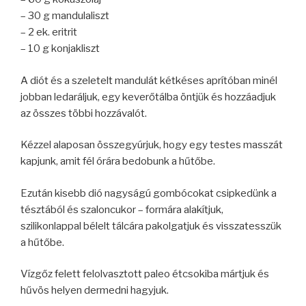
– 30 g mandulaliszt
– 2 ek. eritrit
– 10 g konjakliszt
A diót és a szeletelt mandulát kétkéses aprítóban minél
jobban ledaráljuk, egy keverőtálba öntjük és hozzáadjuk
az összes többi hozzávalót.
Kézzel alaposan összegyúrjuk, hogy egy testes masszát
kapjunk, amit fél órára bedobunk a hűtőbe.
Ezután kisebb dió nagyságú gombócokat csipkedünk a
tésztából és szaloncukor – formára alakítjuk,
szilikonlappal bélelt tálcára pakolgatjuk és visszatesszük
a hűtőbe.
Vízgőz felett felolvasztott paleo étcsokiba mártjuk és
hűvös helyen dermedni hagyjuk.