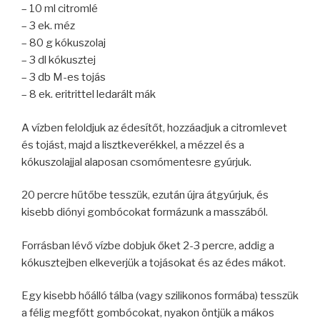
– 10 ml citromlé
– 3 ek. méz
– 80 g kókuszolaj
– 3 dl kókusztej
– 3 db M-es tojás
– 8 ek. eritrittel ledarált mák
A vízben feloldjuk az édesítőt, hozzáadjuk a citromlevet
és tojást, majd a lisztkeverékkel, a mézzel és a
kókuszolajjal alaposan csomómentesre gyúrjuk.
20 percre hűtőbe tesszük, ezután újra átgyúrjuk, és
kisebb diónyi gombócokat formázunk a masszából.
Forrásban lévő vízbe dobjuk őket 2-3 percre, addig a
kókusztejben elkeverjük a tojásokat és az édes mákot.
Egy kisebb hőálló tálba (vagy szilikonos formába) tesszük
a félig megfőtt gombócokat, nyakon öntjük a mákos