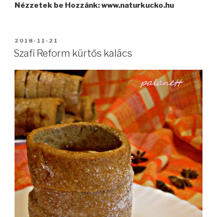
Nézzetek be Hozzánk: www.naturkucko.hu
BEKÜLDVE:
2018-11-21
Szafi Reform kürtős kalács