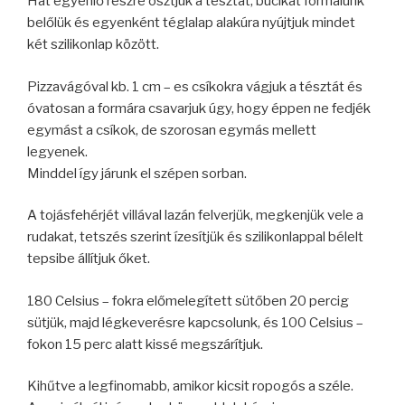
Hat egyenlő részre osztjuk a tésztát, bucikat formálunk
belőlük és egyenként téglalap alakúra nyújtjuk mindet
két szilikonlap között.
Pizzavágóval kb. 1 cm – es csíkokra vágjuk a tésztát és
óvatosan a formára csavarjuk úgy, hogy éppen ne fedjék
egymást a csíkok, de szorosan egymás mellett
legyenek.
Minddel így járunk el szépen sorban.
A tojásfehérjét villával lazán felverjük, megkenjük vele a
rudakat, tetszés szerint ízesítjük és szilikonlappal bélelt
tepsibe állítjuk őket.
180 Celsius – fokra előmelegített sütőben 20 percig
sütjük, majd légkeverésre kapcsolunk, és 100 Celsius –
fokon 15 perc alatt kissé megszárítjuk.
Kihűtve a legfinomabb, amikor kicsit ropogós a széle.