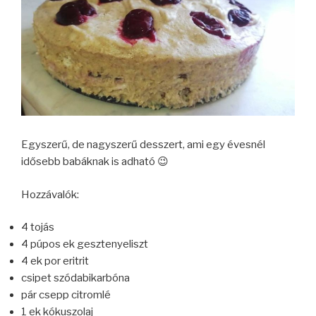
Egyszerű, de nagyszerű desszert, ami egy évesnél
idősebb babáknak is adható 😉
Hozzávalók:
4 tojás
4 púpos ek gesztenyeliszt
4 ek por eritrit
csipet szódabikarbóna
pár csepp citromlé
1 ek kókuszolaj