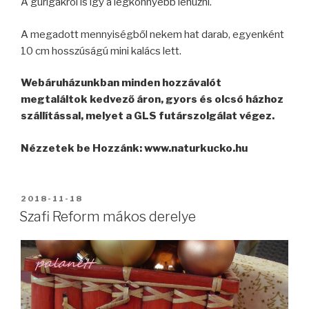
A gurigákról is így a legkönnyebb lehúzni.
A megadott mennyiségből nekem hat darab, egyenként
10 cm hosszúságú mini kalács lett.
Webáruházunkban minden hozzávalót
megtaláltok kedvező áron, gyors és olcsó házhoz
szállítással, melyet a GLS futárszolgálat végez.
Nézzetek be Hozzánk: www.naturkucko.hu
BEKÜLDVE:
2018-11-18
Szafi Reform mákos derelye