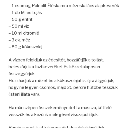
– 1 csomag Paleolit Éléskamra mézeskalács alapkeverék
– 1 db M-es tojás
– 50 g eritrit
– 50 ml víz
– 10 ml citromlé
– 3 ek. méz
– 80 g kókuszolaj
A vízben feloldjuk az édesítőt, hozzáütjük a tojást,
beleszórjuk a lisztkeveréket és kézzel alaposan
összegyúrjuk.
Hozzáadjuk a mézet és a kókuszolajat is, újra átgyúrjuk,
hogy ne legyen csomós, majd 20 percre hűtőbe tesszük
(isteni illata van).
Ha már szépen összekeményedett a massza, kétfelé
vesszük és a kezünk melegével visszapuhítjuk.
Bambuszrost liszttel megszórt deszkán kinyújtjuk,