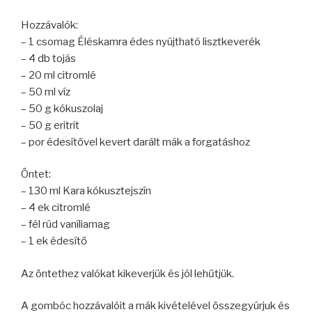
Hozzávalók:
– 1 csomag Éléskamra édes nyújtható lisztkeverék
– 4 db tojás
– 20 ml citromlé
– 50 ml víz
– 50 g kókuszolaj
– 50 g eritrit
– por édesítővel kevert darált mák a forgatáshoz
Öntet:
– 130 ml Kara kókusztejszín
– 4 ek citromlé
– fél rúd vaníliamag
– 1 ek édesítő
Az öntethez valókat kikeverjük és jól lehűtjük.
A gombóc hozzávalóit a mák kivételével összegyúrjuk és