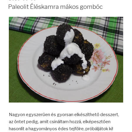
Paleolit Éléskamra mákos gombóc
Nagyon egyszerűen és gyorsan elkészíthető desszert,
az öntet pedig, amit csináltam hozzá, elképesztően
hasonlít a hagyományos édes tejfölre, próbáljátok ki!