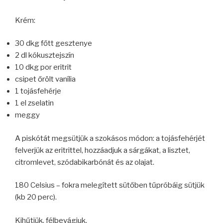
Krém:
30 dkg főtt gesztenye
2 dl kókusztejszín
10 dkg por eritrit
csipet őrölt vanília
1 tojásfehérje
1 el zselatin
meggy
A piskótát megsütjük a szokásos módon: a tojásfehérjét
felverjük az eritrittel, hozzáadjuk a sárgákat, a lisztet,
citromlevet, szódabikarbónát és az olajat.
180 Celsius – fokra melegített sütőben tűpróbáig sütjük
(kb 20 perc).
Kihűtjük, félbevágjuk.