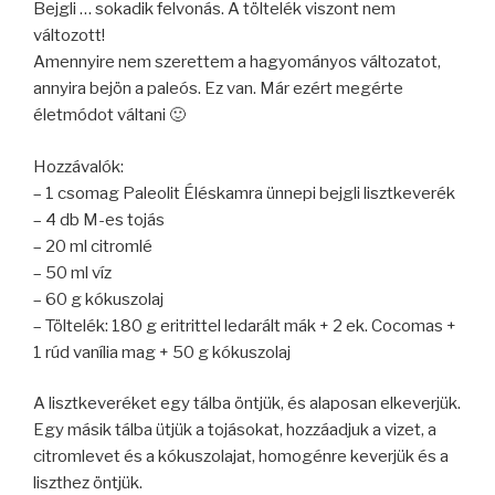
Bejgli … sokadik felvonás. A töltelék viszont nem
változott!
Amennyire nem szerettem a hagyományos változatot,
annyira bejön a paleós. Ez van. Már ezért megérte
életmódot váltani 🙂
Hozzávalók:
– 1 csomag Paleolit Éléskamra ünnepi bejgli lisztkeverék
– 4 db M-es tojás
– 20 ml citromlé
– 50 ml víz
– 60 g kókuszolaj
– Töltelék: 180 g eritrittel ledarált mák + 2 ek. Cocomas +
1 rúd vanília mag + 50 g kókuszolaj
A lisztkeveréket egy tálba öntjük, és alaposan elkeverjük.
Egy másik tálba ütjük a tojásokat, hozzáadjuk a vizet, a
citromlevet és a kókuszolajat, homogénre keverjük és a
liszthez öntjük.