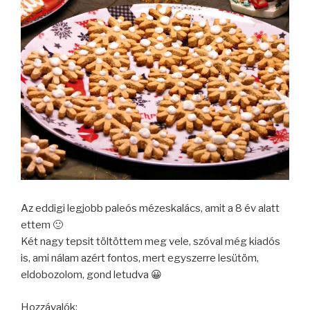
Az eddigi legjobb paleós mézeskalács, amit a 8 év alatt
ettem 🙂
Két nagy tepsit töltöttem meg vele, szóval még kiadós
is, ami nálam azért fontos, mert egyszerre lesütöm,
eldobozolom, gond letudva 😀
Hozzávalók: