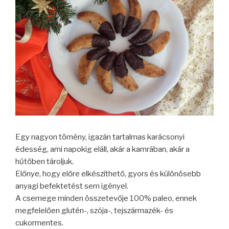
Egy nagyon tömény, igazán tartalmas karácsonyi
édesség, ami napokig eláll, akár a kamrában, akár a
hűtőben tároljuk.
Előnye, hogy előre elkészíthető, gyors és különösebb
anyagi befektetést sem igényel.
A csemege minden összetevője 100% paleo, ennek
megfelelően glutén-, szója-, tejszármazék- és
cukormentes.