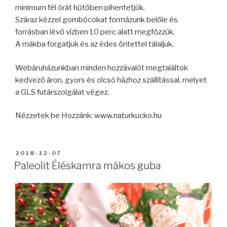
minimum fél órát hűtőben pihentetjük.
Száraz kézzel gombócokat formázunk belőle és
forrásban lévő vízben 10 perc alatt megfőzzük.
A mákba forgatjuk és az édes öntettel tálaljuk.
Webáruházunkban minden hozzávalót megtaláltok
kedvező áron, gyors és olcsó házhoz szállítással, melyet
a GLS futárszolgálat végez.
Nézzetek be Hozzánk: www.naturkucko.hu
BEKÜLDVE:
2018-12-07
Paleolit Éléskamra mákos guba