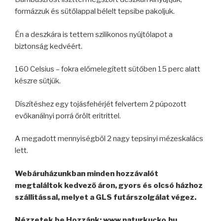
formázzuk és sütőlappal bélelt tepsibe pakoljuk.
Én a deszkára is tettem szilikonos nyújtólapot a
biztonság kedvéért.
160 Celsius – fokra előmelegített sütőben 15 perc alatt
készre sütjük.
Díszítéshez egy tojásfehérjét felvertem 2 púpozott
evőkanálnyi porrá őrölt eritrittel.
A megadott mennyiségből 2 nagy tepsinyi mézeskalács
lett.
Webáruházunkban minden hozzávalót
megtaláltok kedvező áron, gyors és olcsó házhoz
szállítással, melyet a GLS futárszolgálat végez.
Nézzetek be Hozzánk: www.naturkucko.hu