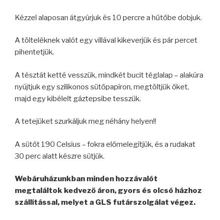
Kézzel alaposan átgyúrjuk és 10 percre a hűtőbe dobjuk.
A tölteléknek valót egy villával kikeverjük és pár percet
pihentetjük.
A tésztát ketté vesszük, mindkét bucit téglalap – alakúra
nyújtjuk egy szilikonos sütőpapíron, megtöltjük őket,
majd egy kibélelt gáztepsibe tesszük.
A tetejüket szurkáljuk meg néhány helyen!!
A sütőt 190 Celsius – fokra előmelegítjük, és a rudakat
30 perc alatt készre sütjük.
Webáruházunkban minden hozzávalót
megtaláltok kedvező áron, gyors és olcsó házhoz
szállítással, melyet a GLS futárszolgálat végez.