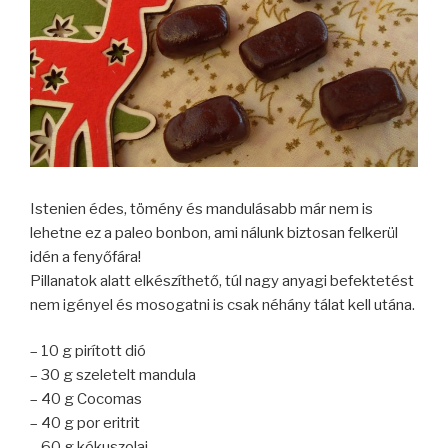
Istenien édes, tömény és mandulásabb már nem is
lehetne ez a paleo bonbon, ami nálunk biztosan felkerül
idén a fenyőfára!
Pillanatok alatt elkészíthető, túl nagy anyagi befektetést
nem igényel és mosogatni is csak néhány tálat kell utána.
– 10 g pirított dió
– 30 g szeletelt mandula
– 40 g Cocomas
– 40 g por eritrit
– 60 g kókuszolaj