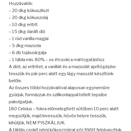
Hozzávalók:
– 20 dkg kókuszliszt
– 20 dkg kókuszolaj
– 10 dkg eritrit
– 15 dkg darált dió
– 1 rúd vanília magjai
– 5 dkg mazsola
– 6 db tojássárgája
– 1 tábla min. 80% – os étcsoki a mártogatáshoz
A diót, az eritritet, a vaníliát és a mazsolát aprítógépbe
tesszük és pár perc alatt egy lágy masszát készítünk
belőle.
Az összes többi hozzávalóval alaposan egyneműre
gyúrjuk, formázzuk és szilikonlappal bélelt tepsibe
pakolgatjuk.
180 Celsius – fokra előmelegített sütőben 10 perc alatt
megsütjük, majd kivesszük, hűvös helyre tesszük,
kihűtjük, NEM PISZKÁLJUK.
A táblás csokit némi kókuszzsírral gőz fölött felolvasztjuk.