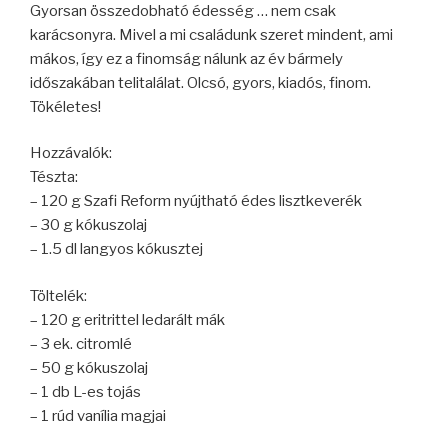
Gyorsan összedobható édesség … nem csak
karácsonyra. Mivel a mi családunk szeret mindent, ami
mákos, így ez a finomság nálunk az év bármely
időszakában telitalálat. Olcsó, gyors, kiadós, finom.
Tökéletes!
Hozzávalók:
Tészta:
– 120 g Szafi Reform nyújtható édes lisztkeverék
– 30 g kókuszolaj
– 1.5 dl langyos kókusztej
Töltelék:
– 120 g eritrittel ledarált mák
– 3 ek. citromlé
– 50 g kókuszolaj
– 1 db L-es tojás
– 1 rúd vanília magjai