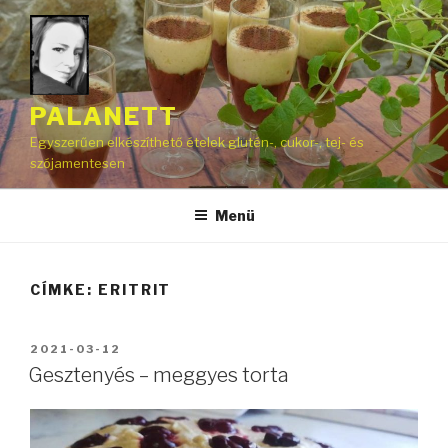
Tartalomhoz
PALANETT
Egyszerűen elkészíthető ételek glutén-, cukor-, tej- és
szójamentesen
Menü
CÍMKE:
ERITRIT
BEKÜLDVE:
2021-03-12
Gesztenyés – meggyes torta