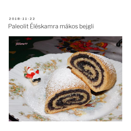
BEKÜLDVE:
2018-11-22
Paleolit Éléskamra mákos bejgli