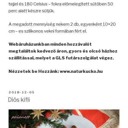
tejjel és 180 Celsius – fokra előmelegített sütőben 50
perc alatt készre sütjük.
A megadott mennyiség nekem 2 db, egyenként 10×20
cm – es szilikonos vekni formában fért el.
Webáruházunkban minden hozzávalót
megtaláltok kedvező áron, gyors és olcsó házhoz
szállítással, melyet a GLS futárszolgálat végez.
Nézzetek be Hozzánk: www.naturkucko.hu
BEKÜLDVE:
2018-12-05
Diós kifli