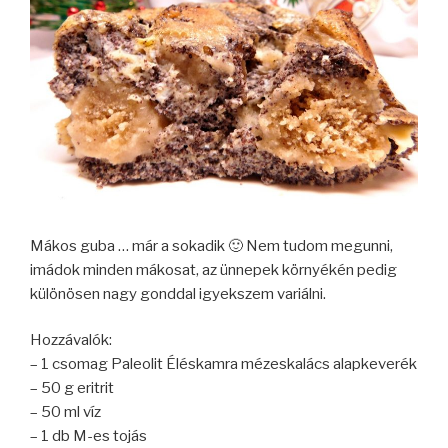
Mákos guba … már a sokadik 🙂 Nem tudom megunni,
imádok minden mákosat, az ünnepek környékén pedig
különösen nagy gonddal igyekszem variálni.
Hozzávalók:
– 1 csomag Paleolit Éléskamra mézeskalács alapkeverék
– 50 g eritrit
– 50 ml víz
– 1 db M-es tojás