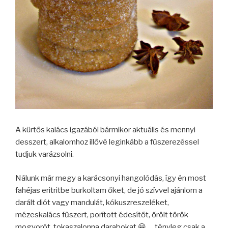
A kürtős kalács igazából bármikor aktuális és mennyi
desszert, alkalomhoz illővé leginkább a fűszerezéssel
tudjuk varázsolni.
Nálunk már megy a karácsonyi hangolódás, így én most
fahéjas eritritbe burkoltam őket, de jó szívvel ajánlom a
darált diót vagy mandulát, kókuszreszeléket,
mézeskalács fűszert, porított édesítőt, őrölt török
mogyorót, tokaszalonna darabokat 😀 … tényleg csak a