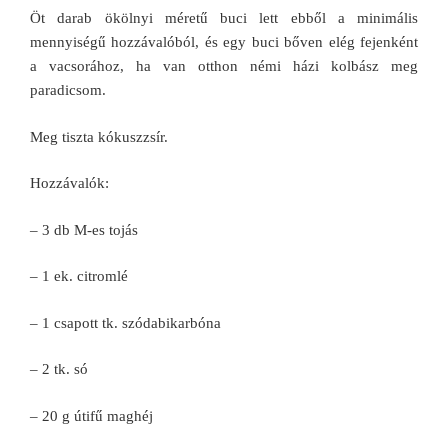
Öt darab ökölnyi méretű buci lett ebből a minimális
mennyiségű hozzávalóból, és egy buci bőven elég fejenként
a vacsorához, ha van otthon némi házi kolbász meg
paradicsom.
Meg tiszta kókuszzsír.
Hozzávalók:
– 3 db M-es tojás
– 1 ek. citromlé
– 1 csapott tk. szódabikarbóna
– 2 tk. só
– 20 g útifű maghéj