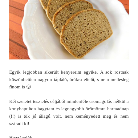
Egyik legjobban sikerült kenyereim egyike. A sok rostnak
köszönhetően nagyon tápláló, órákra eltelít, s nem mellesleg
finom is 🙂
Két szeletet tesztelés céljából mindenféle csomagolás nélkül a
konyhapulton hagytam és legnagyobb örömömre harmadnap
(!!) is tök jó állagú volt, nem keményedett meg és nem
száradt ki!
Hozzávalók: