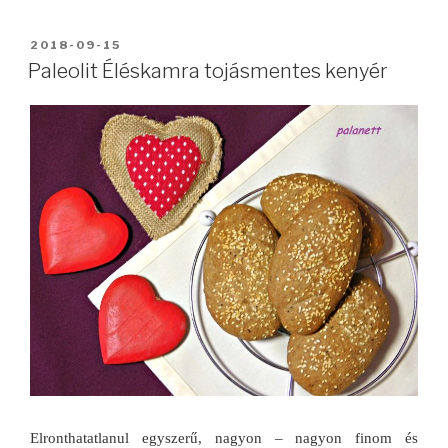
BEKÜLDVE:
2018-09-15
Paleolit Éléskamra tojásmentes kenyér
Elronthatatlanul egyszerű, nagyon – nagyon finom és