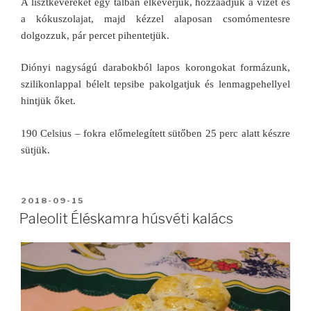
A lisztkeveréket egy tálban elkeverjük, hozzáadjuk a vizet és
a kókuszolajat, majd kézzel alaposan csomómentesre
dolgozzuk, pár percet pihentetjük.
Diónyi nagyságú darabokból lapos korongokat formázunk,
szilikonlappal bélelt tepsibe pakolgatjuk és lenmagpehellyel
hintjük őket.
190 Celsius – fokra előmelegített sütőben 25 perc alatt készre
sütjük.
BEKÜLDVE:
2018-09-15
Paleolit Éléskamra húsvéti kalács