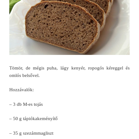
Tömör, de mégis puha, lágy kenyér, ropogós kéreggel és
omlós belsővel.
Hozzávalók:
– 3 db M-es tojás
– 50 g tápiókakeményítő
– 35 g szezámmagliszt