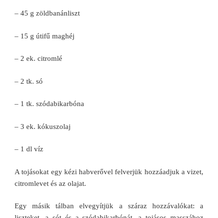
– 45 g zöldbanánliszt
– 15 g útifű maghéj
– 2 ek. citromlé
– 2 tk. só
– 1 tk. szódabikarbóna
– 3 ek. kókuszolaj
– 1 dl víz
A tojásokat egy kézi habverővel felverjük hozzáadjuk a vizet,
citromlevet és az olajat.
Egy másik tálban elvegyítjük a száraz hozzávalókat: a
liszteket, a sót és a szódabikarbónát, a tojásos masszához