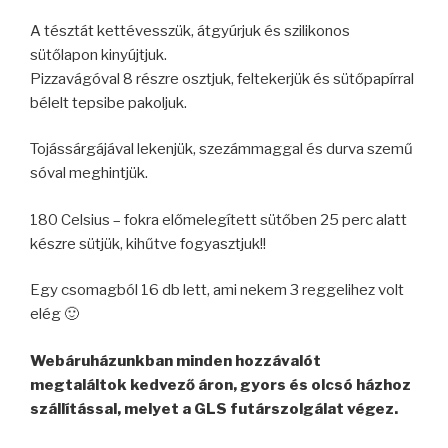
A tésztát kettévesszük, átgyúrjuk és szilikonos
sütőlapon kinyújtjuk.
Pizzavágóval 8 részre osztjuk, feltekerjük és sütőpapírral
bélelt tepsibe pakoljuk.
Tojássárgájával lekenjük, szezámmaggal és durva szemű
sóval meghintjük.
180 Celsius – fokra előmelegített sütőben 25 perc alatt
készre sütjük, kihűtve fogyasztjuk!!
Egy csomagból 16 db lett, ami nekem 3 reggelihez volt
elég 🙂
Webáruházunkban minden hozzávalót
megtaláltok kedvező áron, gyors és olcsó házhoz
szállítással, melyet a GLS futárszolgálat végez.