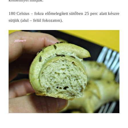
köménnyel hintjük.
180 Celsius – fokra előmelegített sütőben 25 perc alatt készre
sütjük (alul – felül fokozaton).