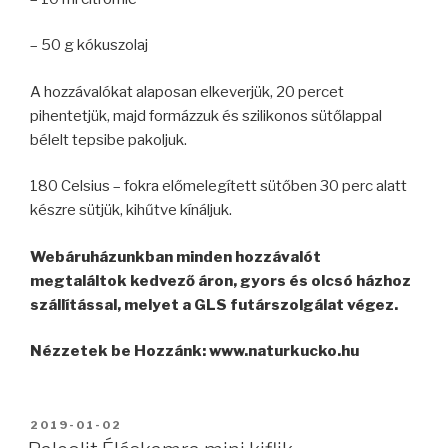
– 50 g kókuszolaj
A hozzávalókat alaposan elkeverjük, 20 percet
pihentetjük, majd formázzuk és szilikonos sütőlappal
bélelt tepsibe pakoljuk.
180 Celsius – fokra előmelegített sütőben 30 perc alatt
készre sütjük, kihűtve kínáljuk.
Webáruházunkban minden hozzávalót
megtaláltok kedvező áron, gyors és olcsó házhoz
szállítással, melyet a GLS futárszolgálat végez.
Nézzetek be Hozzánk: www.naturkucko.hu
BEKÜLDVE:
2019-01-02