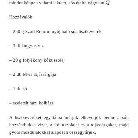
mindenképpen valami laktató, sós ételre vágytam 🙂
Hozzávalók:
– 250 g Szafi Reform nyújtható sós lisztkeverék
– 3 dl langyos víz
– 20 g folyékony kókuszolaj
– 2 db M-es tojássárgája
– 1 tk. só
– szeletelt házi kolbász
A lisztkeveréket egy tálba mérjük elkeverjük benne a sót,
hozzáadjuk a vizet, a kókuszolajat és a tojássárgákat, majd
gyors mozdulatokkal alaposan összegyúrjuk.