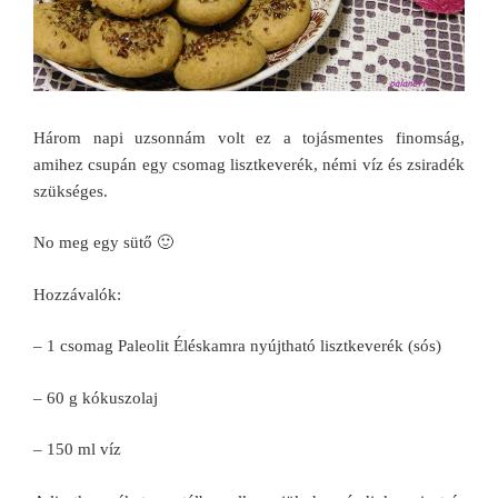
Három napi uzsonnám volt ez a tojásmentes finomság,
amihez csupán egy csomag lisztkeverék, némi víz és zsiradék
szükséges.
No meg egy sütő 🙂
Hozzávalók:
– 1 csomag Paleolit Éléskamra nyújtható lisztkeverék (sós)
– 60 g kókuszolaj
– 150 ml víz