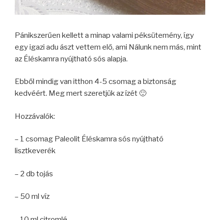
Pánikszerűen kellett a minap valami péksütemény, így
egy igazi adu ászt vettem elő, ami Nálunk nem más, mint
az Éléskamra nyújtható sós alapja.
Ebből mindig van itthon 4-5 csomag a biztonság
kedvéért. Meg mert szeretjük az ízét 🙂
Hozzávalók:
– 1 csomag Paleolit Éléskamra sós nyújtható
lisztkeverék
– 2 db tojás
– 50 ml víz
– 10 ml citromlé