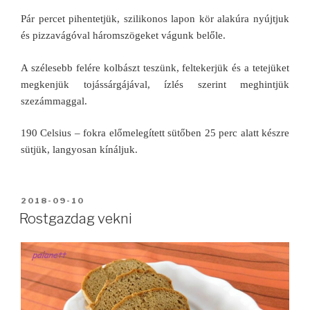
Pár percet pihentetjük, szilikonos lapon kör alakúra nyújtjuk
és pizzavágóval háromszögeket vágunk belőle.
A szélesebb felére kolbászt teszünk, feltekerjük és a tetejüket
megkenjük tojássárgájával, ízlés szerint meghintjük
szezámmaggal.
190 Celsius – fokra előmelegített sütőben 25 perc alatt készre
sütjük, langyosan kínáljuk.
BEKÜLDVE:
2018-09-10
Rostgazdag vekni