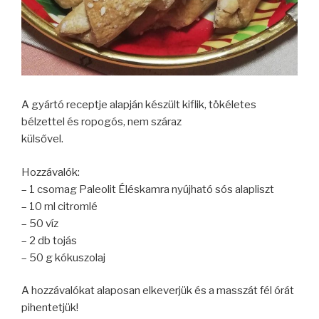
A gyártó receptje alapján készült kiflik, tökéletes
bélzettel és ropogós, nem száraz
külsővel.
Hozzávalók:
– 1 csomag Paleolit Éléskamra nyújható sós alapliszt
– 10 ml citromlé
– 50 víz
– 2 db tojás
– 50 g kókuszolaj
A hozzávalókat alaposan elkeverjük és a masszát fél órát
pihentetjük!