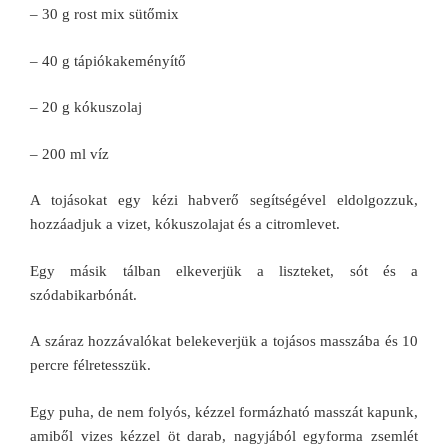
– 30 g rost mix sütőmix
– 40 g tápiókakeményítő
– 20 g kókuszolaj
– 200 ml víz
A tojásokat egy kézi habverő segítségével eldolgozzuk,
hozzáadjuk a vizet, kókuszolajat és a citromlevet.
Egy másik tálban elkeverjük a liszteket, sót és a
szódabikarbónát.
A száraz hozzávalókat belekeverjük a tojásos masszába és 10
percre félretesszük.
Egy puha, de nem folyós, kézzel formázható masszát kapunk,
amiből vizes kézzel öt darab, nagyjából egyforma zsemlét