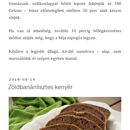
formázunk, szilikonlappal bélelt tepsire fektetjük és 180
Celsius – fokra előmelegített sütőben 50 perc alatt készre
sütjük.
Ha van rá lehetőség, további 10 percig hőlégkeveréses
módon sütjük még, hogy a héja ropogós legyen.
Kihűtve a legjobb állagú, kiváló szendvics – alap, nem
morzsálódik és szépen egyben marad.
BEKÜLDVE:
2018-09-14
Zöldbanánlisztes kenyér