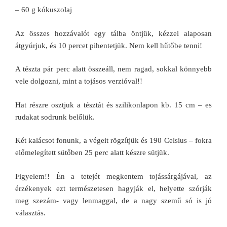
– 60 g kókuszolaj
Az összes hozzávalót egy tálba öntjük, kézzel alaposan
átgyúrjuk, és 10 percet pihentetjük. Nem kell hűtőbe tenni!
A tészta pár perc alatt összeáll, nem ragad, sokkal könnyebb
vele dolgozni, mint a tojásos verzióval!!
Hat részre osztjuk a tésztát és szilikonlapon kb. 15 cm – es
rudakat sodrunk belőlük.
Két kalácsot fonunk, a végeit rögzítjük és 190 Celsius – fokra
előmelegített sütőben 25 perc alatt készre sütjük.
Figyelem!! Én a tetejét megkentem tojássárgájával, az
érzékenyek ezt természetesen hagyják el, helyette szórják
meg szezám- vagy lenmaggal, de a nagy szemű só is jó
választás.