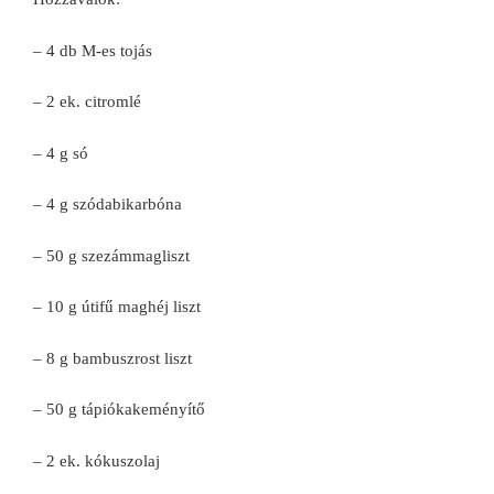
– 4 db M-es tojás
– 2 ek. citromlé
– 4 g só
– 4 g szódabikarbóna
– 50 g szezámmagliszt
– 10 g útifű maghéj liszt
– 8 g bambuszrost liszt
– 50 g tápiókakeményítő
– 2 ek. kókuszolaj