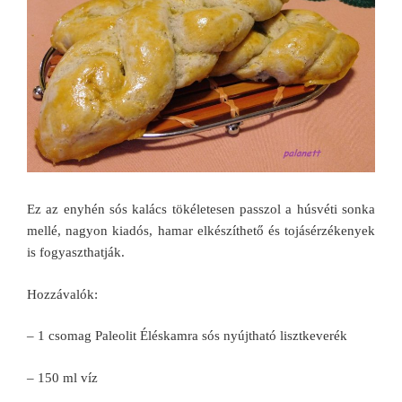
Ez az enyhén sós kalács tökéletesen passzol a húsvéti sonka
mellé, nagyon kiadós, hamar elkészíthető és tojásérzékenyek
is fogyaszthatják.
Hozzávalók:
– 1 csomag Paleolit Éléskamra sós nyújtható lisztkeverék
– 150 ml víz