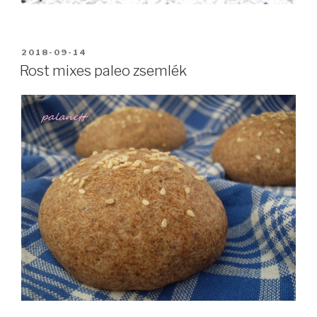
BEKÜLDVE:
2018-09-14
Rost mixes paleo zsemlék