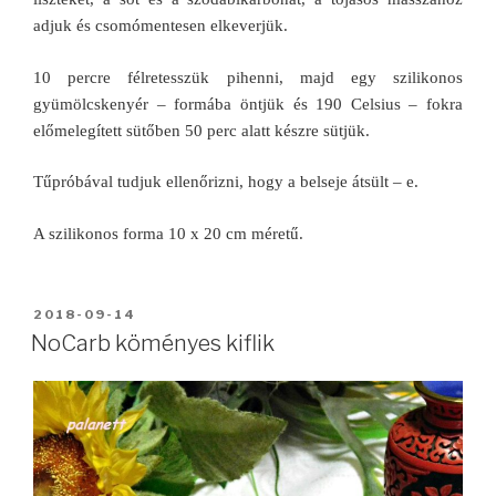
adjuk és csomómentesen elkeverjük.
10 percre félretesszük pihenni, majd egy szilikonos
gyümölcskenyér – formába öntjük és 190 Celsius – fokra
előmelegített sütőben 50 perc alatt készre sütjük.
Tűpróbával tudjuk ellenőrizni, hogy a belseje átsült – e.
A szilikonos forma 10 x 20 cm méretű.
BEKÜLDVE:
2018-09-14
NoCarb köményes kiflik