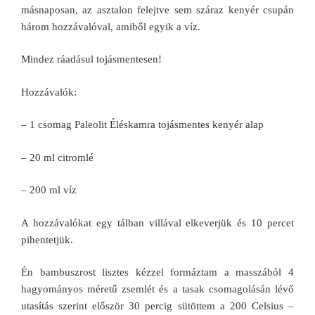
másnaposan, az asztalon felejtve sem száraz kenyér csupán
három hozzávalóval, amiből egyik a víz.
Mindez ráadásul tojásmentesen!
Hozzávalók:
– 1 csomag Paleolit Éléskamra tojásmentes kenyér alap
– 20 ml citromlé
– 200 ml víz
A hozzávalókat egy tálban villával elkeverjük és 10 percet
pihentetjük.
Én bambuszrost lisztes kézzel formáztam a masszából 4
hagyományos méretű zsemlét és a tasak csomagolásán lévő
utasítás szerint először 30 percig sütöttem a 200 Celsius –