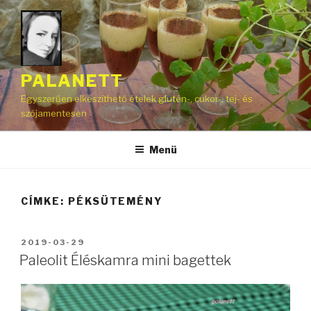
Tartalomhoz
PALANETT
Egyszerűen elkészíthető ételek glutén-, cukor-, tej- és
szójamentesen
Menü
CÍMKE:
PÉKSÜTEMÉNY
BEKÜLDVE:
2019-03-29
Paleolit Éléskamra mini bagettek