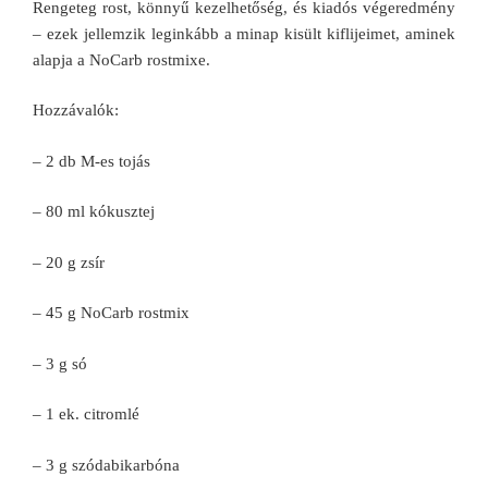
Rengeteg rost, könnyű kezelhetőség, és kiadós végeredmény
– ezek jellemzik leginkább a minap kisült kiflijeimet, aminek
alapja a NoCarb rostmixe.
Hozzávalók:
– 2 db M-es tojás
– 80 ml kókusztej
– 20 g zsír
– 45 g NoCarb rostmix
– 3 g só
– 1 ek. citromlé
– 3 g szódabikarbóna