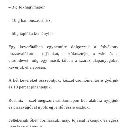
– 3 g fokhagymapor
– 10 g bambuszrost liszt
– 50g tápióka keményítő
Egy keverőtálban egyneműre dolgozzuk a folyékony
hozzávalókat: a tojásokat, a kókusztejet, a zsírt és a
citromlevet, míg egy másik tálban a száraz alapanyagokat
keverjük el alaposan.
A két keveréket összeöntjük, kézzel csomómentesre gyúrjuk
és 10 percet pihentetjük.
Rostmix – szel megszórt szilikonlapon kör alakúra nyújtjuk
és pizzavágóval nyolc egyenlő részre osztjuk.
Feltekerjük őket, formázzuk, majd tojással lekenjük és egész