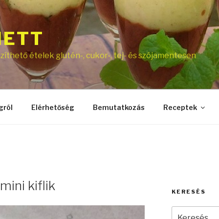
NETT
íthető ételek glutén-, cukor-, tej- és szójamentesen
gról
Elérhetőség
Bemutatkozás
Receptek
ini kiflik
KERESÉS
Keresés