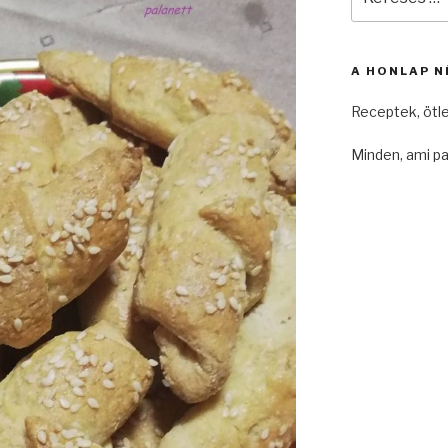
a
következő
kifejezésre:
A HONLAP N
Receptek, ötl
Minden, ami pa