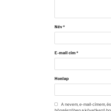
Név
*
E-mail cím
*
Honlap
A nevem, e-mail-címem, é
böngészőben a következő ho