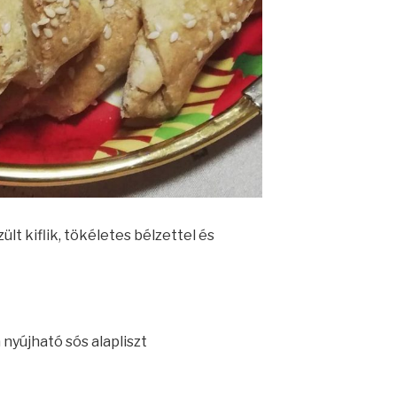
lt kiflik, tökéletes bélzettel és
nyújható sós alapliszt