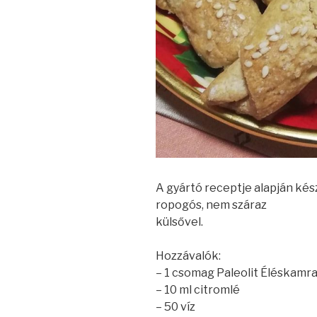
A gyártó receptje alapján készü
ropogós, nem száraz
külsővel.
Hozzávalók:
– 1 csomag Paleolit Éléskamra 
– 10 ml citromlé
– 50 víz