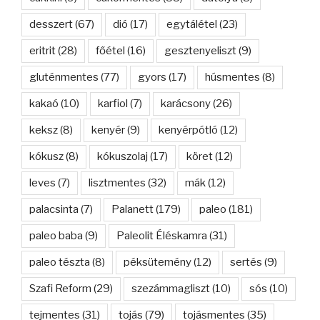
desszert
(67)
dió
(17)
egytálétel
(23)
eritrit
(28)
főétel
(16)
gesztenyeliszt
(9)
gluténmentes
(77)
gyors
(17)
húsmentes
(8)
kakaó
(10)
karfiol
(7)
karácsony
(26)
keksz
(8)
kenyér
(9)
kenyérpótló
(12)
kókusz
(8)
kókuszolaj
(17)
köret
(12)
leves
(7)
lisztmentes
(32)
mák
(12)
palacsinta
(7)
Palanett
(179)
paleo
(181)
paleo baba
(9)
Paleolit Éléskamra
(31)
paleo tészta
(8)
péksütemény
(12)
sertés
(9)
Szafi Reform
(29)
szezámmagliszt
(10)
sós
(10)
tejmentes
(31)
tojás
(79)
tojásmentes
(35)