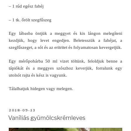
– 1 rúd egész fahéj
– 1 tk. őrölt szegfűszeg
Egy lábasba öntjük a meggyet és kis lángon melegíteni
kezdjük, hogy levet engedjen. Beletesszük a fahéjat, a
szegfűszeget, a sót és az eritritet és folyamatosan kevergetjük.
Egy mérőpohárba 50 ml vizet töltünk, feloldjuk benne a
tápiókát és a meggyes szószhoz keverjük, forralunk egy
utolsót rajta és kész is vagyunk.
Tálalhatjuk hidegen vagy melegen.
BEKÜLDVE:
2018-09-13
Vaníliás gyümölcskrémleves