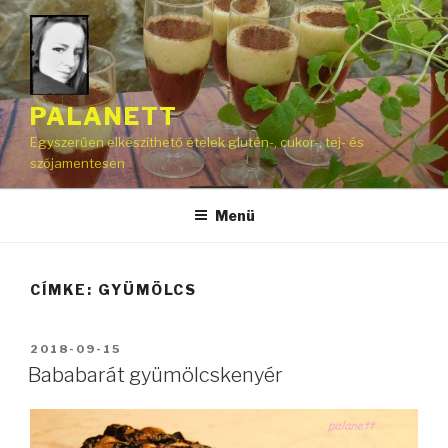
Tartalomhoz
PALANETT
Egyszerűen elkészíthető ételek glutén-, cukor-, tej- és
szójamentesen
Menü
CÍMKE:
GYÜMÖLCS
BEKÜLDVE:
2018-09-15
Bababarát gyümölcskenyér