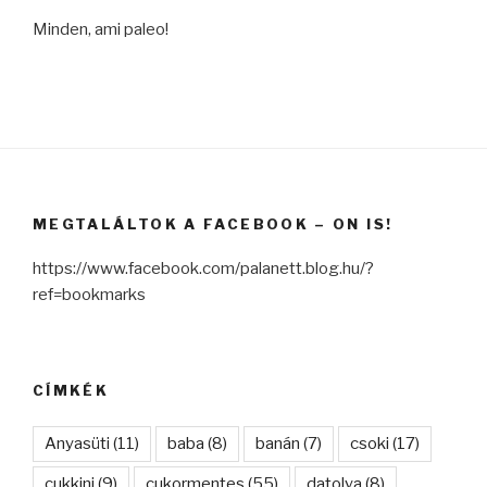
Minden, ami paleo!
MEGTALÁLTOK A FACEBOOK – ON IS!
https://www.facebook.com/palanett.blog.hu/?
ref=bookmarks
CÍMKÉK
Anyasüti
(11)
baba
(8)
banán
(7)
csoki
(17)
cukkini
(9)
cukormentes
(55)
datolya
(8)