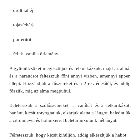
– őrölt fahéj
– tojásfehérje
– por eritrit
– fél tk. vanília őrlemény
A gyümölcsöket megtisztítjuk és felkockázzuk, majd az almát
és a narancsot feltesszük főni annyi vízben, amennyi éppen
ellepi. Hozzáadjuk a fűszereket és a 2 ek. édesítőt, és addig
főzzük, míg az alma megpuhul.
Beletesszük a szőlőszemeket, a vaníliát és a felkarikázott
banánt, kicsit rotyogtatjuk, elzárjuk alatta a lángot, beleöntjük
a citromlevet és botmixerrel beleturmixolunk néhányat.
Félretesszük, hogy kicsit kihűljön, addig elkészítjük a habot: