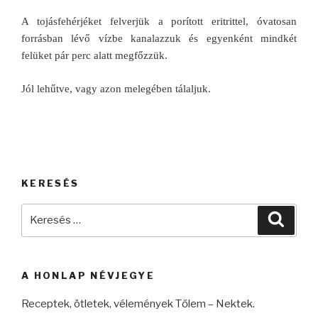
A tojásfehérjéket felverjük a porított eritrittel, óvatosan
forrásban lévő vízbe kanalazzuk és egyenként mindkét
felüket pár perc alatt megfőzzük.
Jól lehűtve, vagy azon melegében tálaljuk.
KERESÉS
Keresés
Keres
a
következő
kifejezésre:
A HONLAP NÉVJEGYE
Receptek, ötletek, vélemények Tőlem – Nektek.