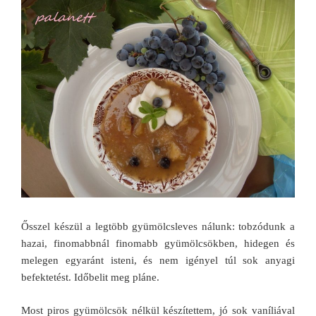
Ősszel készül a legtöbb gyümölcsleves nálunk: tobzódunk a
hazai, finomabbnál finomabb gyümölcsökben, hidegen és
melegen egyaránt isteni, és nem igényel túl sok anyagi
befektetést. Időbelit meg pláne.
Most piros gyümölcsök nélkül készítettem, jó sok vaníliával