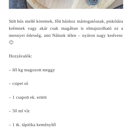
Sült hús mellé köretnek, főtt húshoz mártogatósnak, piskótára
krémnek vagy akár csak magában is elmajszolható ez a
mennyei édesség, ami Nálunk télen – nyáron nagy kedvenc
🙂
Hozzávalók:
– fél kg magozott meggy
– csipet só
– 1 csapott ek. eritrit
– 50 ml víz
– 1 tk. tápióka keményítő