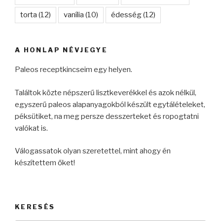
torta
(12)
vanília
(10)
édesség
(12)
A HONLAP NÉVJEGYE
Paleos receptkincseim egy helyen.
Találtok közte népszerű lisztkeverékkel és azok nélkül,
egyszerű paleos alapanyagokból készült egytálételeket,
péksütiket, na meg persze desszerteket és ropogtatni
valókat is.
Válogassatok olyan szeretettel, mint ahogy én
készítettem őket!
KERESÉS