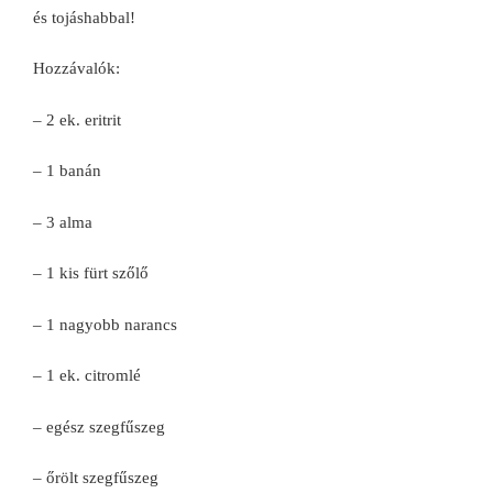
és tojáshabbal!
Hozzávalók:
– 2 ek. eritrit
– 1 banán
– 3 alma
– 1 kis fürt szőlő
– 1 nagyobb narancs
– 1 ek. citromlé
– egész szegfűszeg
– őrölt szegfűszeg