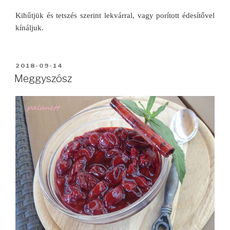
Kihűtjük és tetszés szerint lekvárral, vagy porított édesítővel
kínáljuk.
BEKÜLDVE:
2018-09-14
Meggyszósz