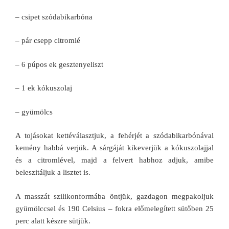
– csipet szódabikarbóna
– pár csepp citromlé
– 6 púpos ek gesztenyeliszt
– 1 ek kókuszolaj
– gyümölcs
A tojásokat kettéválasztjuk, a fehérjét a szódabikarbónával
kemény habbá verjük. A sárgáját kikeverjük a kókuszolajjal
és a citromlével, majd a felvert habhoz adjuk, amibe
beleszitáljuk a lisztet is.
A masszát szilikonformába öntjük, gazdagon megpakoljuk
gyümölccsel és 190 Celsius – fokra előmelegített sütőben 25
perc alatt készre sütjük.