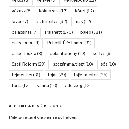
keksz
(8)
kenyér
(9)
kenyérpótló
(12)
kókusz
(8)
kókuszolaj
(17)
köret
(12)
leves
(7)
lisztmentes
(32)
mák
(12)
palacsinta
(7)
Palanett
(179)
paleo
(181)
paleo baba
(9)
Paleolit Éléskamra
(31)
paleo tészta
(8)
péksütemény
(12)
sertés
(9)
Szafi Reform
(29)
szezámmagliszt
(10)
sós
(10)
tejmentes
(31)
tojás
(79)
tojásmentes
(35)
torta
(12)
vanília
(10)
édesség
(12)
A HONLAP NÉVJEGYE
Paleos receptkincseim egy helyen.