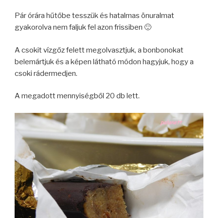
Pár órára hűtőbe tesszük és hatalmas önuralmat
gyakorolva nem faljuk fel azon frissiben 🙂
A csokit vízgőz felett megolvasztjuk, a bonbonokat
belemártjuk és a képen látható módon hagyjuk, hogy a
csoki rádermedjen.
A megadott mennyiségből 20 db lett.