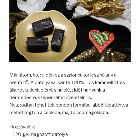
Már látom, hogy idén ez a szaloncukor lesz nálunk a
befutó 🙂 A datolyával szinte 100% – os karamell ízt és
állagot tudunk elérni, s ha elég időt hagyunk a
dermedésre, szépen lehet szeletelni is.
Nyugodtan tehetitek bonbon formába, abból kipattintva
mehet rögtön a csokiba, majd a csomagolásba.
Hozzávalók:
– 120 g kimagozott datolya