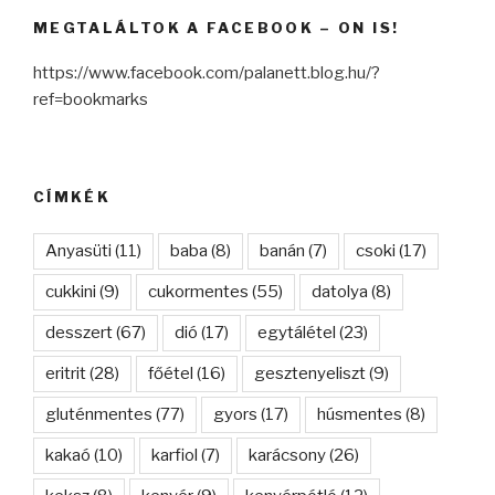
MEGTALÁLTOK A FACEBOOK – ON IS!
https://www.facebook.com/palanett.blog.hu/?
ref=bookmarks
CÍMKÉK
Anyasüti
(11)
baba
(8)
banán
(7)
csoki
(17)
cukkini
(9)
cukormentes
(55)
datolya
(8)
desszert
(67)
dió
(17)
egytálétel
(23)
eritrit
(28)
főétel
(16)
gesztenyeliszt
(9)
gluténmentes
(77)
gyors
(17)
húsmentes
(8)
kakaó
(10)
karfiol
(7)
karácsony
(26)