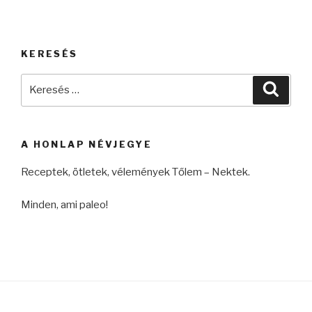
KERESÉS
Keresés
Keres
a
következő
kifejezésre:
A HONLAP NÉVJEGYE
Receptek, ötletek, vélemények Tőlem – Nektek.
Minden, ami paleo!