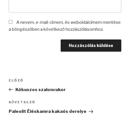
A nevem, e-mail-címem, és weboldalcímem mentése
a böngészőben a következő hozzászólásomhoz.
Bejegyzés
Korábbi
ELŐZŐ
navigáció
bejegyzés
Kókuszos szaloncukor
Következő
KÖVETKEZŐ
bejegyzés
Paleolit Éléskamra kakaós derelye