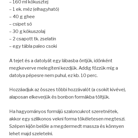
– 160 ml kókusztej
– 1 ek. méz (elhagyható)
– 40 g ghee
– csipet só
– 30 g kókuszolaj
– 2 csapott tk. zselatin
– egy tábla paleo csoki
A tejet és a datolyát egy lábasba öntjük, időnként
megkeverve melegíteni kezdjük. Addig főzzük míg a
datolya pépesre nem puhul, ez kb. 10 perc.
Hozzáadjuk az összes többi hozzávalót (a csokit kivéve),
alaposan elkeverjük és bonbon formákba töltjük.
Ha hagyományos formájú szaloncukrot szeretnétek,
akkor egy szilikonos vekni forma tökéletesen megteszi.
Szépen kijön belőle a megdermedt massza és könnyen
lehet majd szeletelni.