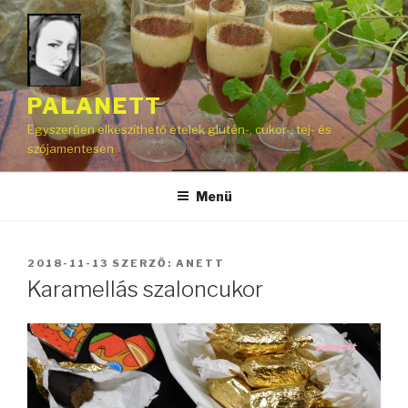
Tartalomhoz
PALANETT
Egyszerűen elkészíthető ételek glutén-, cukor-, tej- és
szójamentesen
Menü
BEKÜLDVE:
2018-11-13
SZERZŐ:
ANETT
Karamellás szaloncukor