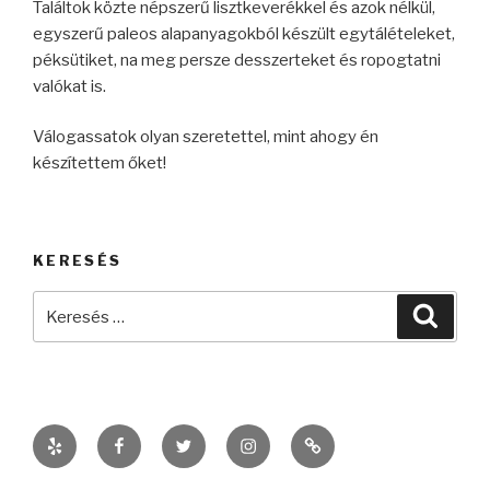
Találtok közte népszerű lisztkeverékkel és azok nélkül,
egyszerű paleos alapanyagokból készült egytálételeket,
péksütiket, na meg persze desszerteket és ropogtatni
valókat is.
Válogassatok olyan szeretettel, mint ahogy én
készítettem őket!
KERESÉS
Keresés
Keres
a
következő
kifejezésre:
Yelp
Facebook
Twitter
Instagram
kelczanett@gmail.co