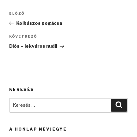
Bejegyzés
Korábbi
ELŐZŐ
navigáció
bejegyzés
Kolbászos pogácsa
Következő
KÖVETKEZŐ
bejegyzés
Diós – lekváros nudli
KERESÉS
Keresés
Keres
a
következő
kifejezésre:
A HONLAP NÉVJEGYE