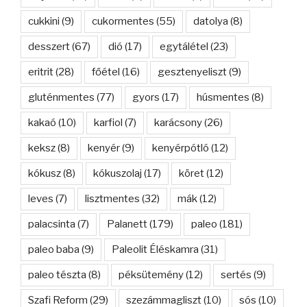
cukkini
(9)
cukormentes
(55)
datolya
(8)
desszert
(67)
dió
(17)
egytálétel
(23)
eritrit
(28)
főétel
(16)
gesztenyeliszt
(9)
gluténmentes
(77)
gyors
(17)
húsmentes
(8)
kakaó
(10)
karfiol
(7)
karácsony
(26)
keksz
(8)
kenyér
(9)
kenyérpótló
(12)
kókusz
(8)
kókuszolaj
(17)
köret
(12)
leves
(7)
lisztmentes
(32)
mák
(12)
palacsinta
(7)
Palanett
(179)
paleo
(181)
paleo baba
(9)
Paleolit Éléskamra
(31)
paleo tészta
(8)
péksütemény
(12)
sertés
(9)
Szafi Reform
(29)
szezámmagliszt
(10)
sós
(10)