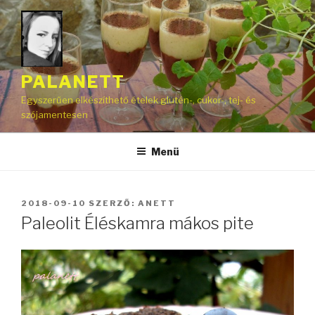
Tartalomhoz
PALANETT
Egyszerűen elkészíthető ételek glutén-, cukor-, tej- és
szójamentesen
Menü
BEKÜLDVE:
2018-09-10
SZERZŐ:
ANETT
Paleolit Éléskamra mákos pite