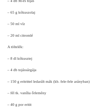
– 4 db M-es tojás
– 65 g kókuszolaj
– 50 ml víz
– 20 ml citromlé
A töltelék:
– 8 dl kókusztej
– 4 db tojássárgája
– 150 g eritrittel ledarált mák (kb. fele-fele arányban)
– fél tk. vanília őrlemény
– 40 g por eritit