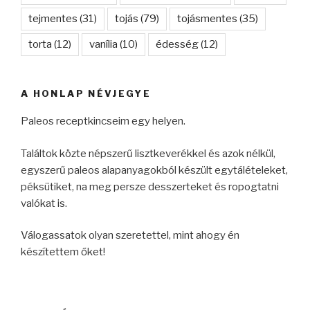
tejmentes
(31)
tojás
(79)
tojásmentes
(35)
torta
(12)
vanília
(10)
édesség
(12)
A HONLAP NÉVJEGYE
Paleos receptkincseim egy helyen.
Találtok közte népszerű lisztkeverékkel és azok nélkül,
egyszerű paleos alapanyagokból készült egytálételeket,
péksütiket, na meg persze desszerteket és ropogtatni
valókat is.
Válogassatok olyan szeretettel, mint ahogy én
készítettem őket!