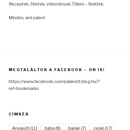
Receptek, ötletek, vélemények Tőlem – Nektek.
Minden, ami paleo!
MEGTALÁLTOK A FACEBOOK – ON IS!
https://www.facebook.com/palanett.blog.hu/?
ref=bookmarks
CÍMKÉK
Anyasüti
(11)
baba
(8)
banán
(7)
csoki
(17)