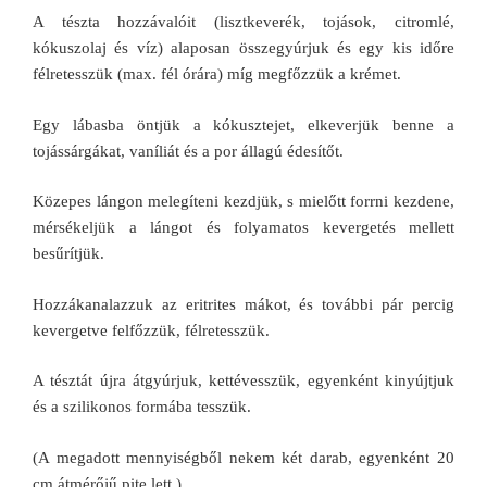
A tészta hozzávalóit (lisztkeverék, tojások, citromlé,
kókuszolaj és víz) alaposan összegyúrjuk és egy kis időre
félretesszük (max. fél órára) míg megfőzzük a krémet.
Egy lábasba öntjük a kókusztejet, elkeverjük benne a
tojássárgákat, vaníliát és a por állagú édesítőt.
Közepes lángon melegíteni kezdjük, s mielőtt forrni kezdene,
mérsékeljük a lángot és folyamatos kevergetés mellett
besűrítjük.
Hozzákanalazzuk az eritrites mákot, és további pár percig
kevergetve felfőzzük, félretesszük.
A tésztát újra átgyúrjuk, kettévesszük, egyenként kinyújtjuk
és a szilikonos formába tesszük.
(A megadott mennyiségből nekem két darab, egyenként 20
cm átmérőjű pite lett.)