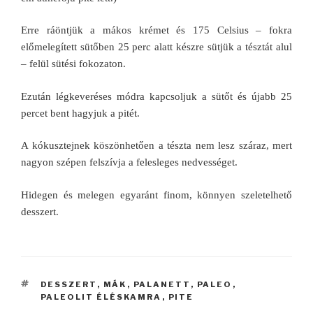
Erre ráöntjük a mákos krémet és 175 Celsius – fokra
előmelegített sütőben 25 perc alatt készre sütjük a tésztát alul
– felül sütési fokozaton.
Ezután légkeveréses módra kapcsoljuk a sütőt és újabb 25
percet bent hagyjuk a pitét.
A kókusztejnek köszönhetően a tészta nem lesz száraz, mert
nagyon szépen felszívja a felesleges nedvességet.
Hidegen és melegen egyaránt finom, könnyen szeletelhető
desszert.
CÍMKÉK
DESSZERT
,
MÁK
,
PALANETT
,
PALEO
,
PALEOLIT ÉLÉSKAMRA
,
PITE