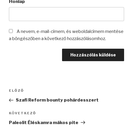
Honlap
A nevem, e-mail-címem, és weboldalcímem mentése
a böngészőben a következő hozzászólásomhoz.
Bejegyzés
Korábbi
ELŐZŐ
navigáció
bejegyzés
Szafi Reform bounty pohárdesszert
Következő
KÖVETKEZŐ
bejegyzés
Paleolit Éléskamra mákos pite