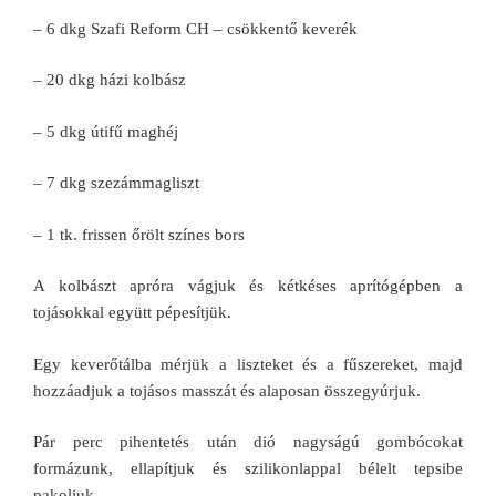
– 6 dkg Szafi Reform CH – csökkentő keverék
– 20 dkg házi kolbász
– 5 dkg útifű maghéj
– 7 dkg szezámmagliszt
– 1 tk. frissen őrölt színes bors
A kolbászt apróra vágjuk és kétkéses aprítógépben a
tojásokkal együtt pépesítjük.
Egy keverőtálba mérjük a liszteket és a fűszereket, majd
hozzáadjuk a tojásos masszát és alaposan összegyúrjuk.
Pár perc pihentetés után dió nagyságú gombócokat
formázunk, ellapítjuk és szilikonlappal bélelt tepsibe
pakoljuk.