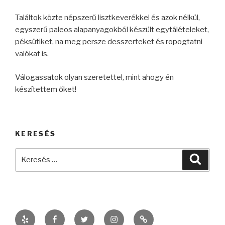
Találtok közte népszerű lisztkeverékkel és azok nélkül,
egyszerű paleos alapanyagokból készült egytálételeket,
péksütiket, na meg persze desszerteket és ropogtatni
valókat is.
Válogassatok olyan szeretettel, mint ahogy én
készítettem őket!
KERESÉS
Keresés
Keres
a
következő
kifejezésre:
Yelp
Facebook
Twitter
Instagram
kelczanett@gmail.co