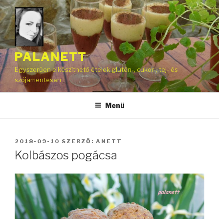
Tartalomhoz
PALANETT
Egyszerűen elkészíthető ételek glutén-, cukor-, tej- és
szójamentesen
Menü
BEKÜLDVE:
2018-09-10
SZERZŐ:
ANETT
Kolbászos pogácsa