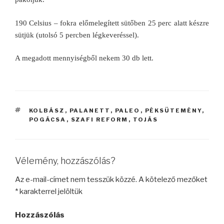
190 Celsius – fokra előmelegített sütőben 25 perc alatt készre
sütjük (utolsó 5 percben légkeveréssel).
A megadott mennyiségből nekem 30 db lett.
CÍMKÉK
KOLBÁSZ
,
PALANETT
,
PALEO
,
PÉKSÜTEMÉNY
,
POGÁCSA
,
SZAFI REFORM
,
TOJÁS
Vélemény, hozzászólás?
Az e-mail-címet nem tesszük közzé.
A kötelező mezőket
*
karakterrel jelöltük
Hozzászólás