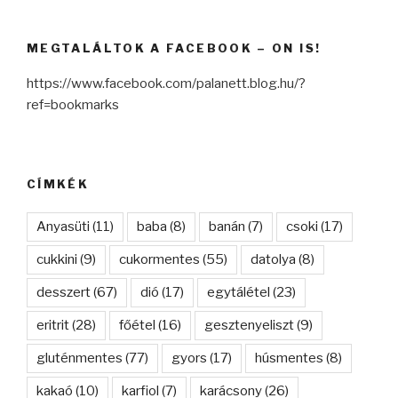
MEGTALÁLTOK A FACEBOOK – ON IS!
https://www.facebook.com/palanett.blog.hu/?
ref=bookmarks
CÍMKÉK
Anyasüti
(11)
baba
(8)
banán
(7)
csoki
(17)
cukkini
(9)
cukormentes
(55)
datolya
(8)
desszert
(67)
dió
(17)
egytálétel
(23)
eritrit
(28)
főétel
(16)
gesztenyeliszt
(9)
gluténmentes
(77)
gyors
(17)
húsmentes
(8)
kakaó
(10)
karfiol
(7)
karácsony
(26)