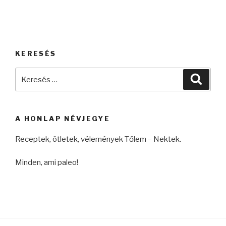
KERESÉS
Keresés
Keres
a
következő
kifejezésre:
A HONLAP NÉVJEGYE
Receptek, ötletek, vélemények Tőlem – Nektek.
Minden, ami paleo!