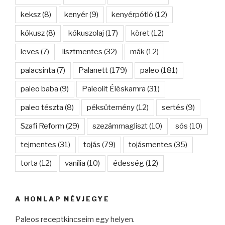
keksz
(8)
kenyér
(9)
kenyérpótló
(12)
kókusz
(8)
kókuszolaj
(17)
köret
(12)
leves
(7)
lisztmentes
(32)
mák
(12)
palacsinta
(7)
Palanett
(179)
paleo
(181)
paleo baba
(9)
Paleolit Éléskamra
(31)
paleo tészta
(8)
péksütemény
(12)
sertés
(9)
Szafi Reform
(29)
szezámmagliszt
(10)
sós
(10)
tejmentes
(31)
tojás
(79)
tojásmentes
(35)
torta
(12)
vanília
(10)
édesség
(12)
A HONLAP NÉVJEGYE
Paleos receptkincseim egy helyen.