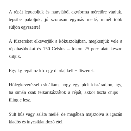
A répát lepucoljuk és nagyjából egyforma méretűre vágjuk,
tepsibe pakoljuk, jó szorosan egymás mellé, minél több
süljön egyszerre!
A fűszereket elkeverjük a kókuszolajban, megkenjük vele a
répahasábokat és 150 Celsius – fokon 25 perc alatt készre
sütjük.
Egy kg répához kb. egy dl olaj kell + fűszerek.
Hőlégkeveréssel csináltam, hogy egy picit kiszáradjon, így,
ha simán csak felkarikázzátok a répát, akkor tiszta chips –
fílingje lesz.
Sült hús vagy saláta mellé, de magában majszolva is igazán
kiadós és ínycsiklandozó étel.