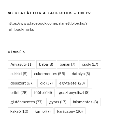
MEGTALÁLTOK A FACEBOOK – ON IS!
https://www.facebook.com/palanett.blog.hu/?
ref=bookmarks
CÍMKÉK
Anyasüti
(11)
baba
(8)
banán
(7)
csoki
(17)
cukkini
(9)
cukormentes
(55)
datolya
(8)
desszert
(67)
dió
(17)
egytálétel
(23)
eritrit
(28)
főétel
(16)
gesztenyeliszt
(9)
gluténmentes
(77)
gyors
(17)
húsmentes
(8)
kakaó
(10)
karfiol
(7)
karácsony
(26)