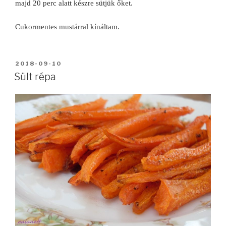
majd 20 perc alatt készre sütjük őket.
Cukormentes mustárral kínáltam.
BEKÜLDVE:
2018-09-10
Sült répa