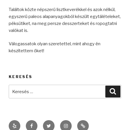
Találtok közte népszerű lisztkeverékkel és azok nélkül,
egyszerű paleos alapanyagokból készült egytálételeket,
péksütiket, na meg persze desszerteket és ropogtatni
valókat is.
Válogassatok olyan szeretettel, mint ahogy én
készítettem őket!
KERESÉS
Keresés
Keres
a
következő
kifejezésre:
Yelp
Facebook
Twitter
Instagram
kelczanett@gmail.co