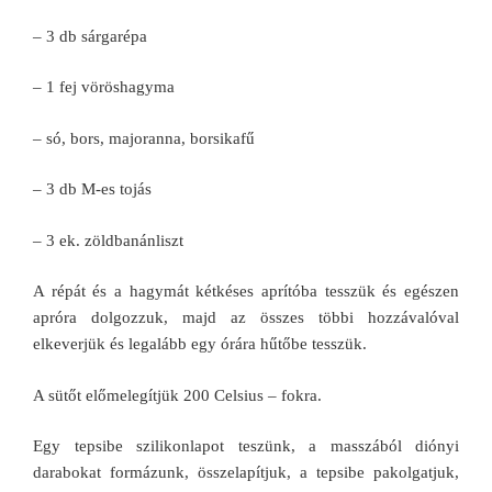
– 3 db sárgarépa
– 1 fej vöröshagyma
– só, bors, majoranna, borsikafű
– 3 db M-es tojás
– 3 ek. zöldbanánliszt
A répát és a hagymát kétkéses aprítóba tesszük és egészen
apróra dolgozzuk, majd az összes többi hozzávalóval
elkeverjük és legalább egy órára hűtőbe tesszük.
A sütőt előmelegítjük 200 Celsius – fokra.
Egy tepsibe szilikonlapot teszünk, a masszából diónyi
darabokat formázunk, összelapítjuk, a tepsibe pakolgatjuk,