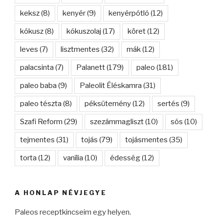
keksz
(8)
kenyér
(9)
kenyérpótló
(12)
kókusz
(8)
kókuszolaj
(17)
köret
(12)
leves
(7)
lisztmentes
(32)
mák
(12)
palacsinta
(7)
Palanett
(179)
paleo
(181)
paleo baba
(9)
Paleolit Éléskamra
(31)
paleo tészta
(8)
péksütemény
(12)
sertés
(9)
Szafi Reform
(29)
szezámmagliszt
(10)
sós
(10)
tejmentes
(31)
tojás
(79)
tojásmentes
(35)
torta
(12)
vanília
(10)
édesség
(12)
A HONLAP NÉVJEGYE
Paleos receptkincseim egy helyen.