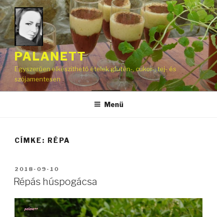
Tartalomhoz
PALANETT
Egyszerűen elkészíthető ételek glutén-, cukor-, tej- és
szójamentesen
Menü
CÍMKE:
RÉPA
BEKÜLDVE:
2018-09-10
Répás húspogácsa