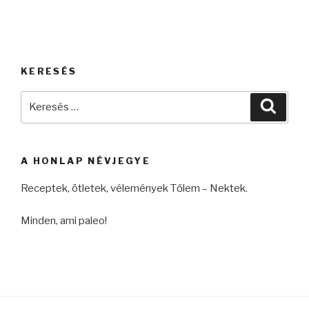
KERESÉS
Keresés
Keres
a
következő
kifejezésre:
A HONLAP NÉVJEGYE
Receptek, ötletek, vélemények Tőlem – Nektek.
Minden, ami paleo!