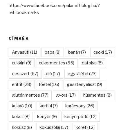
https://www.facebook.com/palanett.blog.hu/?
ref=bookmarks
CÍMKÉK
Anyasüti
(11)
baba
(8)
banán
(7)
csoki
(17)
cukkini
(9)
cukormentes
(55)
datolya
(8)
desszert
(67)
dió
(17)
egytálétel
(23)
eritrit
(28)
főétel
(16)
gesztenyeliszt
(9)
gluténmentes
(77)
gyors
(17)
húsmentes
(8)
kakaó
(10)
karfiol
(7)
karácsony
(26)
keksz
(8)
kenyér
(9)
kenyérpótló
(12)
kókusz
(8)
kókuszolaj
(17)
köret
(12)