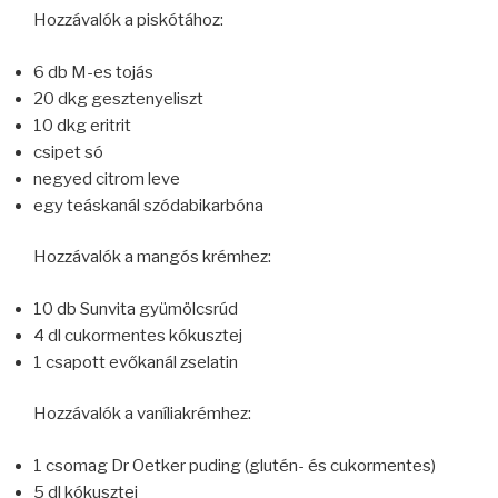
Hozzávalók a piskótához:
6 db M-es tojás
20 dkg gesztenyeliszt
10 dkg eritrit
csipet só
negyed citrom leve
egy teáskanál szódabikarbóna
Hozzávalók a mangós krémhez:
10 db Sunvita gyümölcsrúd
4 dl cukormentes kókusztej
1 csapott evőkanál zselatin
Hozzávalók a vaníliakrémhez:
1 csomag Dr Oetker puding (glutén- és cukormentes)
5 dl kókusztej