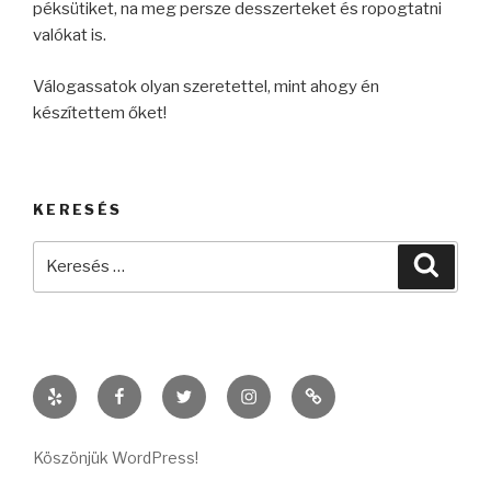
péksütiket, na meg persze desszerteket és ropogtatni
valókat is.
Válogassatok olyan szeretettel, mint ahogy én
készítettem őket!
KERESÉS
Keresés
Keres
a
következő
kifejezésre:
Yelp
Facebook
Twitter
Instagram
kelczanett@gmail.co
Köszönjük WordPress!