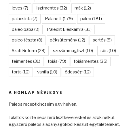
leves
(7)
lisztmentes
(32)
mák
(12)
palacsinta
(7)
Palanett
(179)
paleo
(181)
paleo baba
(9)
Paleolit Éléskamra
(31)
paleo tészta
(8)
péksütemény
(12)
sertés
(9)
Szafi Reform
(29)
szezámmagliszt
(10)
sós
(10)
tejmentes
(31)
tojás
(79)
tojásmentes
(35)
torta
(12)
vanília
(10)
édesség
(12)
A HONLAP NÉVJEGYE
Paleos receptkincseim egy helyen.
Találtok közte népszerű lisztkeverékkel és azok nélkül,
egyszerű paleos alapanyagokból készült egytálételeket,