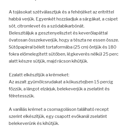
A tojásokat szétválasztjuk és a fehérjéket az eritrittel
habbá verjük. Egyenkét hozzáadjuk a sárgákat, a csipet
sót, citromlevet és a szódabikarbónát.
Beleszitáljuk a gesztenyelisztet és keverőlapáttal
óvatosan összekeverjük, hogy a tészta ne essen össze.
Sütőpapírral bélelt tortaformába (25 cm) öntjük és 180
fokra előmelegített sütőben, légkeverés nélkül 25 perc
alatt készre sütjük, majd rácson kihűtjük.
Ezalatt elkészítjük a krémeket:
Az aszalt gyümölcsrudakat a kókusztejben 15 percig
főzzük, a lángot elzárjuk, belekeverjük a zselatint és
félretesszük.
A vaníliás krémet a csomagoláson található recept
szerint elkészítjük, egy csapott evőkanál zselatint
belekeverünk és kihűtjük.