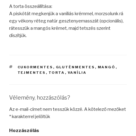
A torta összeállítása:
A piskótát megkenjük a vaníliás krémmel, morzsolunk rá
egy vékony réteg natúr gesztenyemasszát (opcionális),
rátesszük a mangós krémet, majd tetszés szerint
díszítjük.
CÍMKÉK
CUKORMENTES
,
GLUTÉNMENTES
,
MANGÓ
,
TEJMENTES
,
TORTA
,
VANÍLIA
Vélemény, hozzászólás?
Az e-mail-címet nem tesszük közzé.
A kötelező mezőket
*
karakterrel jelöltük
Hozzászólás