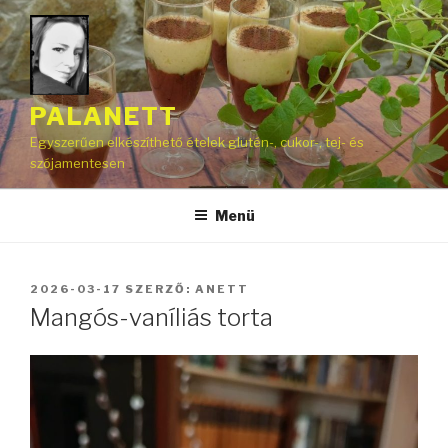
Tartalomhoz
PALANETT
Egyszerűen elkészíthető ételek glutén-, cukor-, tej- és
szójamentesen
Menü
BEKÜLDVE:
2026-03-17
SZERZŐ:
ANETT
Mangós-vaníliás torta