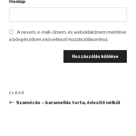
Honlap
A nevem, e-mail-címem, és weboldalcímem mentése
a böngészőben a következő hozzászólásomhoz.
Bejegyzés
Korábbi
ELŐZŐ
navigáció
bejegyzés
Szamócás – karamellás torta, édesítő nélkül