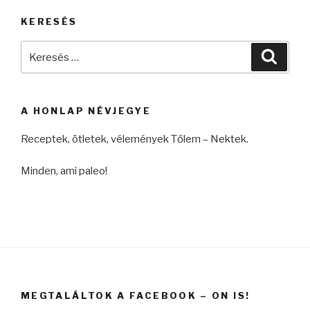
KERESÉS
Keresés
Keres
a
következő
kifejezésre:
A HONLAP NÉVJEGYE
Receptek, ötletek, vélemények Tőlem – Nektek.
Minden, ami paleo!
MEGTALÁLTOK A FACEBOOK – ON IS!