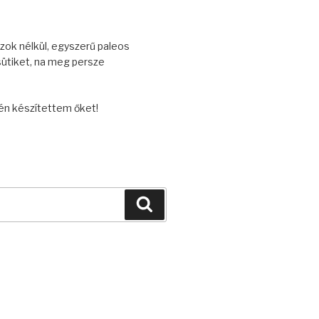
zok nélkül, egyszerű paleos
sütiket, na meg persze
én készítettem őket!
Keresés