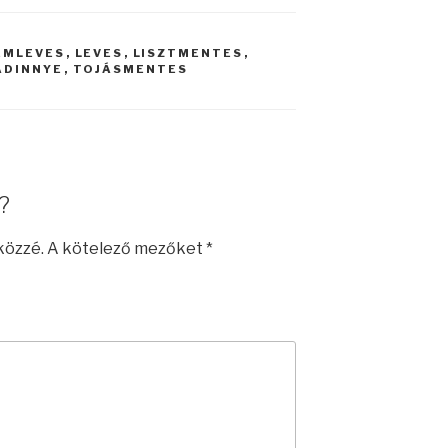
ÉMLEVES
,
LEVES
,
LISZTMENTES
,
ADINNYE
,
TOJÁSMENTES
?
közzé.
A kötelező mezőket
*