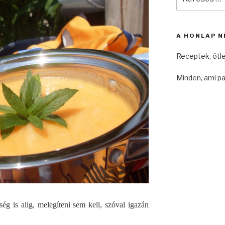
a
következő
kifejezésre:
A HONLAP N
Receptek, ötl
Minden, ami pa
ség is alig, melegíteni sem kell, szóval igazán