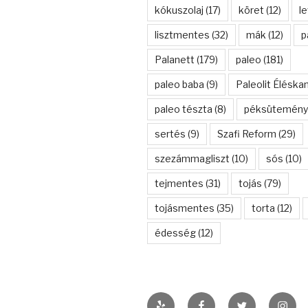
kókuszolaj
(17)
köret
(12)
l
lisztmentes
(32)
mák
(12)
p
Palanett
(179)
paleo
(181)
paleo baba
(9)
Paleolit Éléska
paleo tészta
(8)
péksütemény
sertés
(9)
Szafi Reform
(29)
szezámmagliszt
(10)
sós
(10)
tejmentes
(31)
tojás
(79)
tojásmentes
(35)
torta
(12)
édesség
(12)
Yelp
Facebook
Twitter
Insta