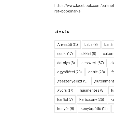
https://www.facebook.com/palanet
ref=bookmarks
CÍMKÉK
Anyasüti
(11)
baba
(8)
baná
csoki
(17)
cukkini
(9)
cukor
datolya
(8)
desszert
(67)
di
egytálétel
(23)
eritrit
(28)
f
gesztenyeliszt
(9)
gluténmen
gyors
(17)
húsmentes
(8)
k
karfiol
(7)
karácsony
(26)
k
kenyér
(9)
kenyérpótló
(12)