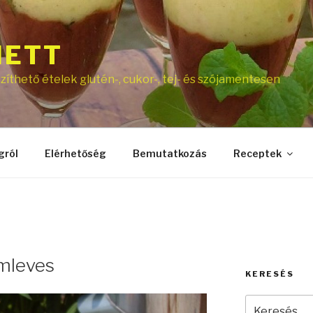
NETT
íthető ételek glutén-, cukor-, tej- és szójamentesen
gról
Elérhetőség
Bemutatkozás
Receptek
mleves
KERESÉS
Keresés