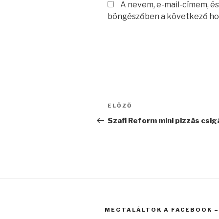
A nevem, e-mail-címem, é
böngészőben a következő ho
Bejegyzés
Korábbi
ELŐZŐ
navigáció
bejegyzés
Szafi Reform mini pizzás csig
MEGTALÁLTOK A FACEBOOK – 