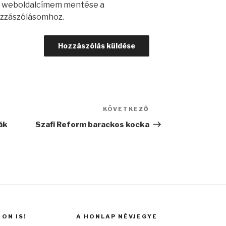
s weboldalcímem mentése a
zzászólásomhoz.
KÖVETKEZŐ
Következő
bejegyzés
ák
Szafi Reform barackos kocka
ON IS!
A HONLAP NÉVJEGYE