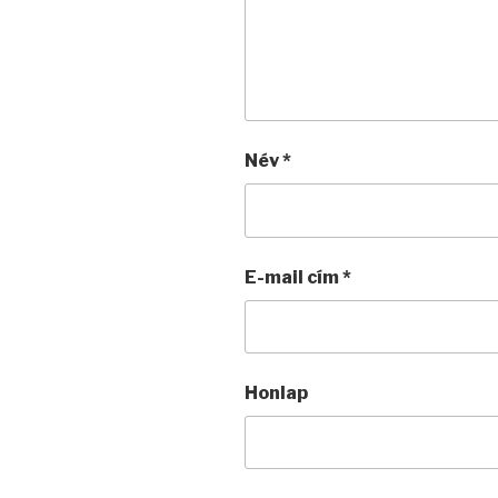
Név
*
E-mail cím
*
Honlap