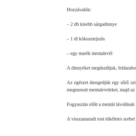
Hozzávalók:
– 2 db kisebb sárgadinnye
– 1 dl kókusztejszín
– egy marék mentalevél
A dinnyéket megtisztítjuk, feldarab
Az egészet átengedjük egy sűrű szö
megmosott mentaleveleket, majd az e
Fogyasztás előtt a mentát távolítsuk 
A visszamaradt rost tökéletes sorbet