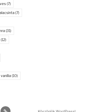
eves
(7)
alacsinta
(7)
mra
(31)
(12)
vanília
(10)
gram
kelczanett@gmail.com
Köszönjük WordPress!