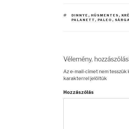
CÍMKÉK
DINNYE
,
HÚSMENTES
,
KR
PALANETT
,
PALEO
,
SÁRG
Vélemény, hozzászólás
Az e-mail-címet nem tesszük 
karakterrel jelöltük
Hozzászólás