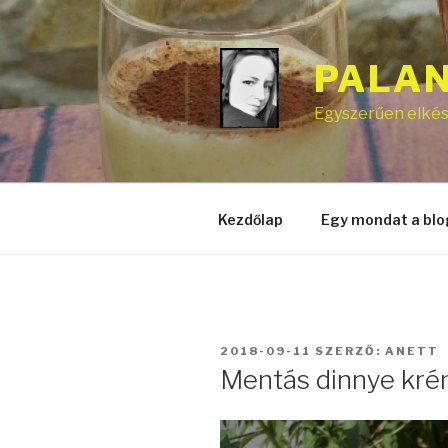
Tartalomhoz
PALA
Egyszerűen elkész
Kezdőlap
Egy mondat a blo
BEKÜLDVE:
2018-09-11
SZERZŐ:
ANETT
Mentás dinnye kré