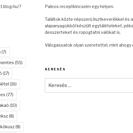
t.blog.hu/?
Paleos receptkincseim egy helyen.
Találtok közte népszerű lisztkeverékkel és a
alapanyagokból készült egytálételeket, pék
desszerteket és ropogtatni valókat is.
Válogassatok olyan szeretettel, mint ahogy 
n
(7)
mentes
(55)
KERESÉS
ó
(17)
Keresés
őétel
(16)
a
következő
tes
(77)
kifejezésre:
akaó
(10)
eksz
(8)
kókusz
(8)