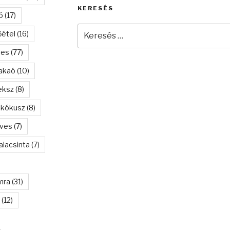
KERESÉS
ó
(17)
Keresés
őétel
(16)
a
következő
tes
(77)
kifejezésre:
akaó
(10)
eksz
(8)
kókusz
(8)
eves
(7)
alacsinta
(7)
mra
(31)
(12)