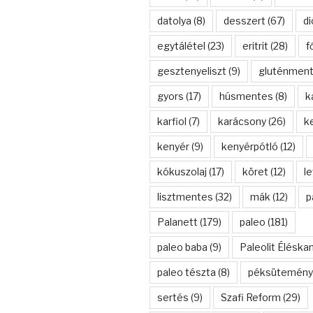
datolya
(8)
desszert
(67)
di
egytálétel
(23)
eritrit
(28)
f
gesztenyeliszt
(9)
gluténmen
gyors
(17)
húsmentes
(8)
k
karfiol
(7)
karácsony
(26)
k
kenyér
(9)
kenyérpótló
(12)
kókuszolaj
(17)
köret
(12)
l
lisztmentes
(32)
mák
(12)
p
Palanett
(179)
paleo
(181)
paleo baba
(9)
Paleolit Éléska
paleo tészta
(8)
péksütemény
sertés
(9)
Szafi Reform
(29)