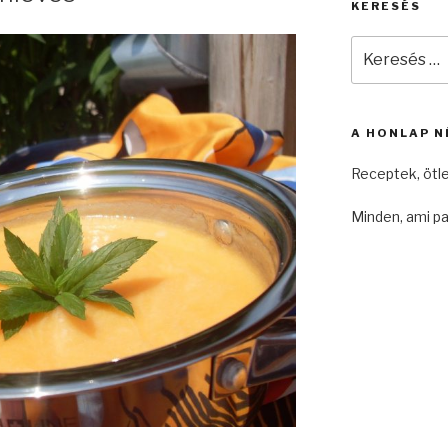
KERESÉS
Keresés
a
következő
kifejezésre:
A HONLAP N
Receptek, ötl
Minden, ami pa