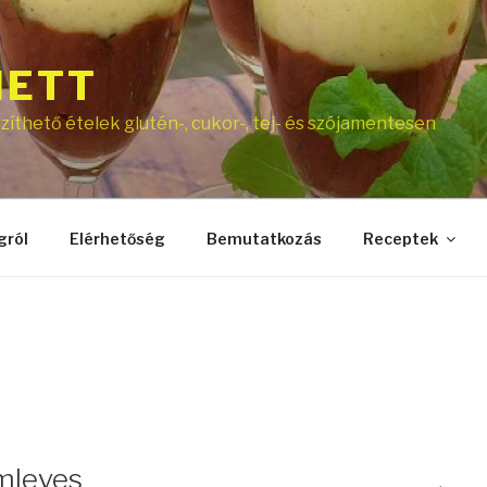
NETT
íthető ételek glutén-, cukor-, tej- és szójamentesen
gról
Elérhetőség
Bemutatkozás
Receptek
mleves