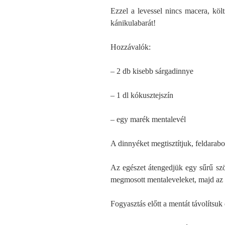
Ezzel a levessel nincs macera, költ
kánikulabarát!
Hozzávalók:
– 2 db kisebb sárgadinnye
– 1 dl kókusztejszín
– egy marék mentalevél
A dinnyéket megtisztítjuk, feldarab
Az egészet átengedjük egy sűrű szö
megmosott mentaleveleket, majd az e
Fogyasztás előtt a mentát távolítsuk 