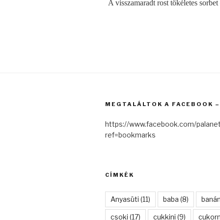
A visszamaradt rost tökéletes sorbet
MEGTALÁLTOK A FACEBOOK – 
https://www.facebook.com/palanet
ref=bookmarks
CÍMKÉK
Anyasüti
(11)
baba
(8)
baná
csoki
(17)
cukkini
(9)
cukor