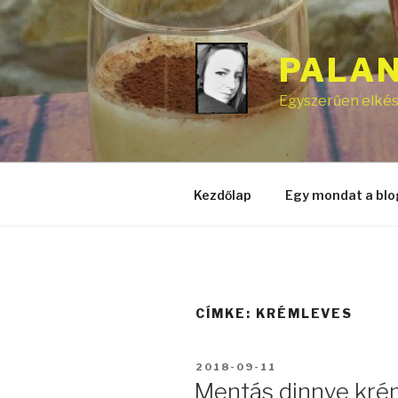
Tartalomhoz
PALA
Egyszerűen elkész
Kezdőlap
Egy mondat a blo
CÍMKE:
KRÉMLEVES
BEKÜLDVE:
2018-09-11
Mentás dinnye kré