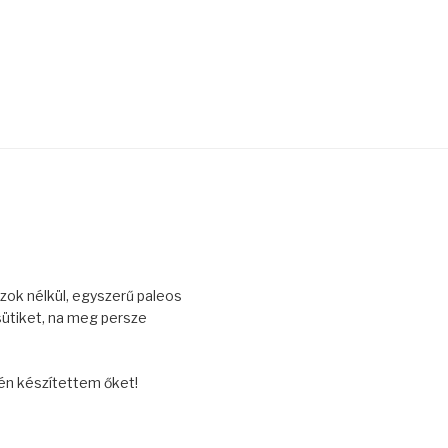
zok nélkül, egyszerű paleos
sütiket, na meg persze
én készítettem őket!