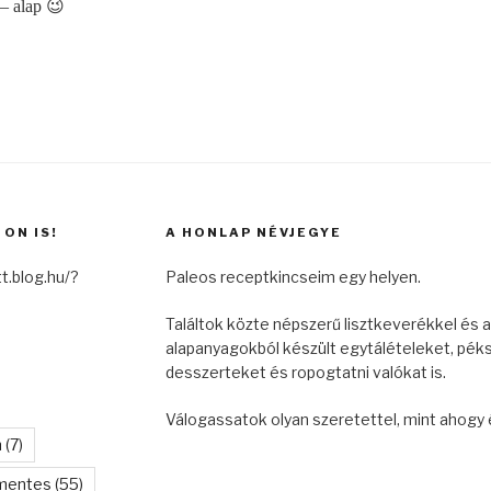
 – alap 😉
ON IS!
A HONLAP NÉVJEGYE
t.blog.hu/?
Paleos receptkincseim egy helyen.
Találtok közte népszerű lisztkeverékkel és a
alapanyagokból készült egytálételeket, pék
desszerteket és ropogtatni valókat is.
Válogassatok olyan szeretettel, mint ahogy 
n
(7)
mentes
(55)