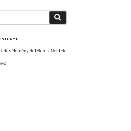
Keresés
ÉVJEGYE
etek, vélemények Tőlem – Nektek.
leo!