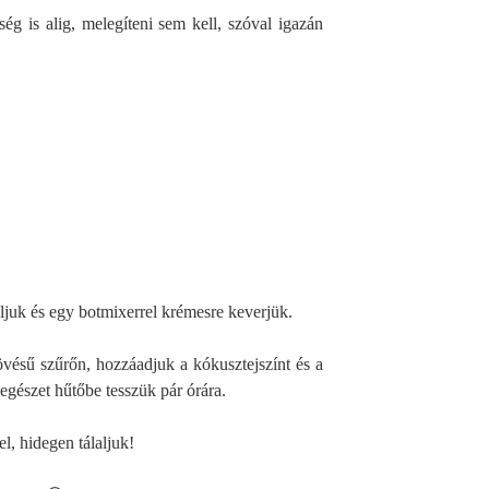
ség is alig, melegíteni sem kell, szóval igazán
oljuk és egy botmixerrel krémesre keverjük.
vésű szűrőn, hozzáadjuk a kókusztejszínt és a
gészet hűtőbe tesszük pár órára.
el, hidegen tálaljuk!