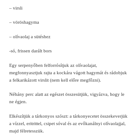
– virsli
– vöröshagyma
– olívaolaj a sütéshez
-só, frissen darált bors
Egy serpenyőben felforrósítjuk az olívaolajat,
megfonnyasztjuk rajta a kockára vágott hagymát és rádobjuk
a felkarikázott virslit (nem kell előre megfőzni).
Néhány perc alatt az egészet összesütjük, vigyázva, hogy le
ne égjen.
Elkészítjük a tárkonyos szószt: a tárkonyecetet összekeverjük
a vízzel, eritrittel, csipet sóval és az evőkanálnyi olívaolajjal,
majd félretesszük.