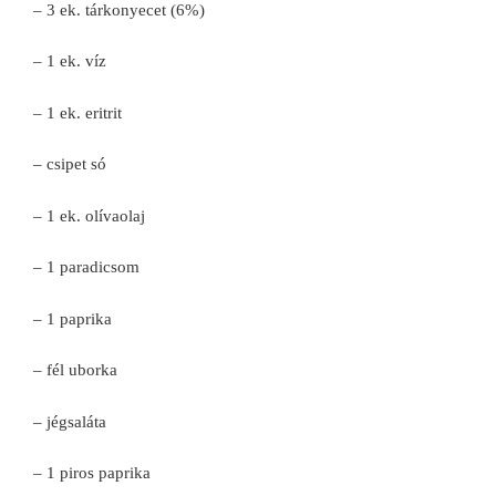
– 3 ek. tárkonyecet (6%)
– 1 ek. víz
– 1 ek. eritrit
– csipet só
– 1 ek. olívaolaj
– 1 paradicsom
– 1 paprika
– fél uborka
– jégsaláta
– 1 piros paprika