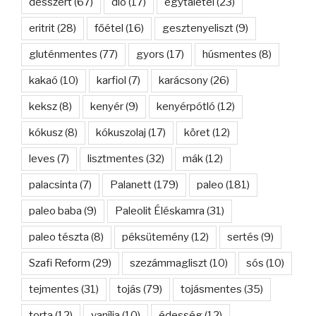
desszert
(67)
dió
(17)
egytálétel
(23)
eritrit
(28)
főétel
(16)
gesztenyeliszt
(9)
gluténmentes
(77)
gyors
(17)
húsmentes
(8)
kakaó
(10)
karfiol
(7)
karácsony
(26)
keksz
(8)
kenyér
(9)
kenyérpótló
(12)
kókusz
(8)
kókuszolaj
(17)
köret
(12)
leves
(7)
lisztmentes
(32)
mák
(12)
palacsinta
(7)
Palanett
(179)
paleo
(181)
paleo baba
(9)
Paleolit Éléskamra
(31)
paleo tészta
(8)
péksütemény
(12)
sertés
(9)
Szafi Reform
(29)
szezámmagliszt
(10)
sós
(10)
tejmentes
(31)
tojás
(79)
tojásmentes
(35)
torta
(12)
vanília
(10)
édesség
(12)