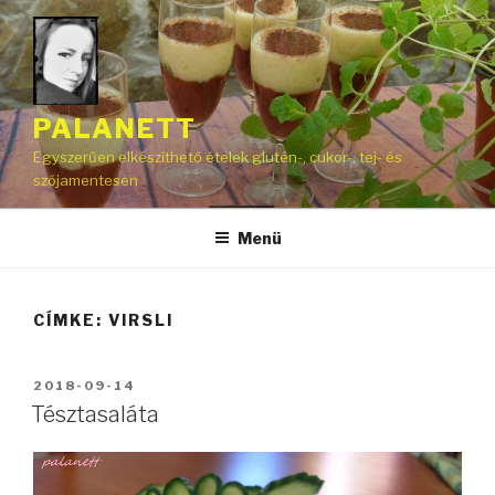
Tartalomhoz
PALANETT
Egyszerűen elkészíthető ételek glutén-, cukor-, tej- és
szójamentesen
Menü
CÍMKE:
VIRSLI
BEKÜLDVE:
2018-09-14
Tésztasaláta