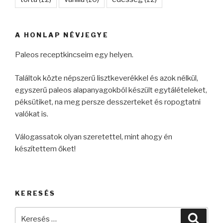
A HONLAP NÉVJEGYE
Paleos receptkincseim egy helyen.
Találtok közte népszerű lisztkeverékkel és azok nélkül,
egyszerű paleos alapanyagokból készült egytálételeket,
péksütiket, na meg persze desszerteket és ropogtatni
valókat is.
Válogassatok olyan szeretettel, mint ahogy én
készítettem őket!
KERESÉS
Keresés
Keres