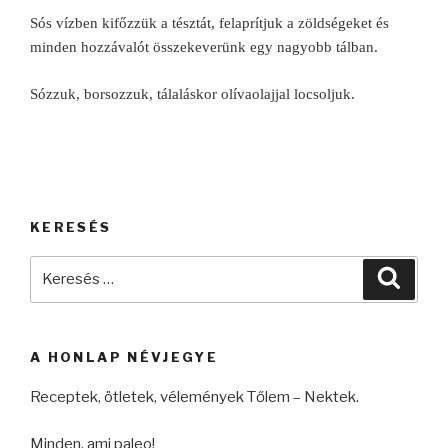
Sós vízben kifőzzük a tésztát, felaprítjuk a zöldségeket és
minden hozzávalót összekeverünk egy nagyobb tálban.
Sózzuk, borsozzuk, tálaláskor olívaolajjal locsoljuk.
KERESÉS
Keresés
Keres
a
következő
kifejezésre:
A HONLAP NÉVJEGYE
Receptek, ötletek, vélemények Tőlem – Nektek.
Minden, ami paleo!