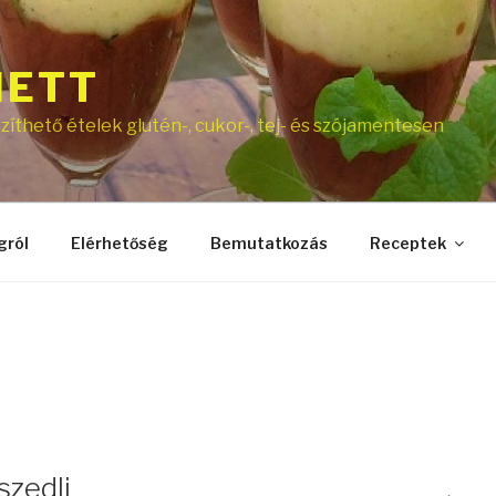
NETT
íthető ételek glutén-, cukor-, tej- és szójamentesen
gról
Elérhetőség
Bemutatkozás
Receptek
szedli