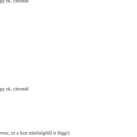
egy ek. citromlé
egy ek. citromlé
vesz, ez a liszt minőségétől is függ!)