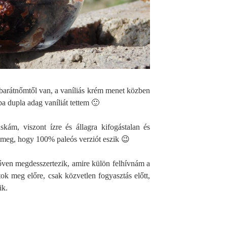
barátnőmtől van, a vaníliás krém menet közben
a dupla adag vaníliát tettem 🙂
kám, viszont ízre és állagra kifogástalan és
 meg, hogy 100% paleós verziót eszik 😉
őven megdesszertezik, amire külön felhívnám a
tok meg előre, csak közvetlen fogyasztás előtt,
ik.