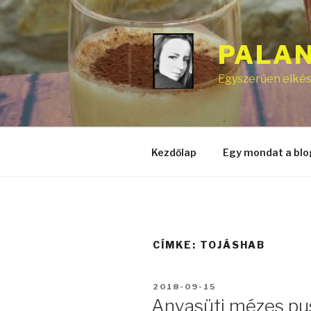
Tartalomhoz
PALA
Egyszerűen elkész
Kezdőlap
Egy mondat a blo
CÍMKE:
TOJÁSHAB
BEKÜLDVE:
2018-09-15
Anyasüti mézes pu