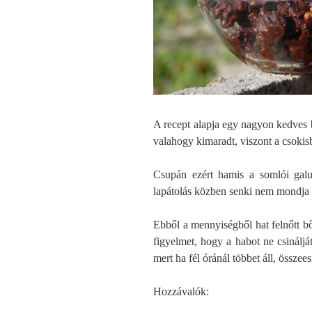
A recept alapja egy nagyon kedves 
valahogy kimaradt, viszont a csokisb
Csupán ezért hamis a somlói galus
lapátolás közben senki nem mondja
Ebből a mennyiségből hat felnőtt b
figyelmet, hogy a habot ne csináljá
mert ha fél óránál többet áll, összees
Hozzávalók: