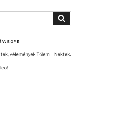
Keresés
ÉVJEGYE
etek, vélemények Tőlem – Nektek.
leo!