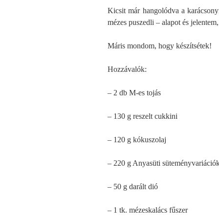
Kicsit már hangolódva a karácsony
mézes puszedli – alapot és jelentem,
Máris mondom, hogy készítsétek!
Hozzávalók:
– 2 db M-es tojás
– 130 g reszelt cukkini
– 120 g kókuszolaj
– 220 g Anyasüti süteményvariáció
– 50 g darált dió
– 1 tk. mézeskalács fűszer