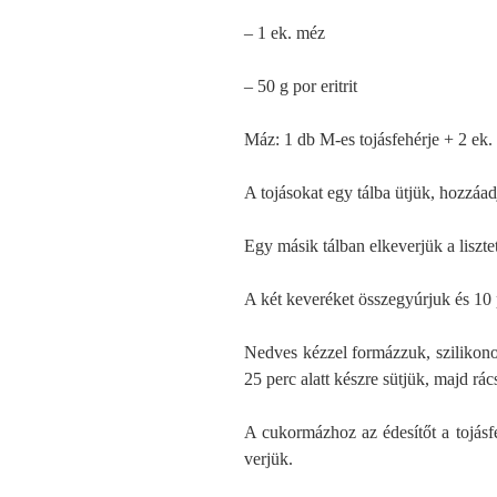
– 1 ek. méz
– 50 g por eritrit
Máz: 1 db M-es tojásfehérje + 2 ek. p
A tojásokat egy tálba ütjük, hozzáad
Egy másik tálban elkeverjük a lisztet,
A két keveréket összegyúrjuk és 10 
Nedves kézzel formázzuk, szilikono
25 perc alatt készre sütjük, majd rác
A cukormázhoz az édesítőt a tojásf
verjük.