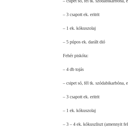
– csipet só, fél tk. szódabikarbóna, 
– 3 csapott ek. eritrit
– 1 ek. kókuszolaj
– 5 púpos ek. darált dió
Fehér piskóta:
– 4 db tojás
– csipet só, fél tk. szódabikarbóna, 
– 3 csapott ek. eritrit
– 1 ek. kókuszolaj
– 3 – 4 ek. kókuszliszt (amennyit fel