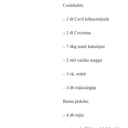
Csokikrém:
– 2 dl Cecil kókusztejszín
– 2 dl Cocomas
– 7 dkg natúr kakaópor
– 2 rúd vanília magjai
– 3 ek. eritrit
– 3 db tojássárgája
Barna piskóta:
– 4 db tojás