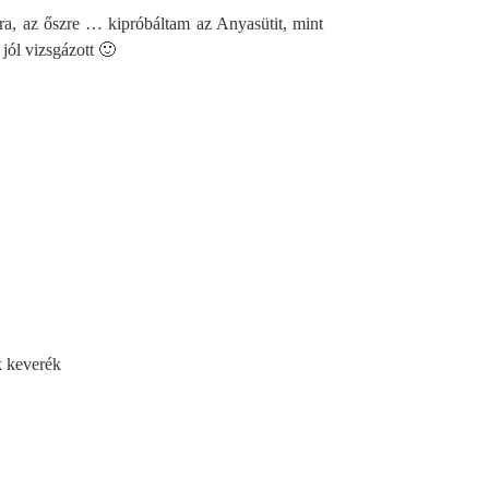
ra, az őszre … kipróbáltam az Anyasütit, mint
 jól vizsgázott 🙂
k keverék