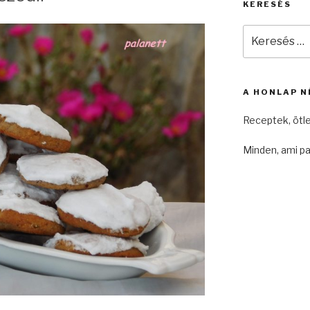
KERESÉS
Keresés
a
következő
kifejezésre:
A HONLAP N
Receptek, ötl
Minden, ami pa