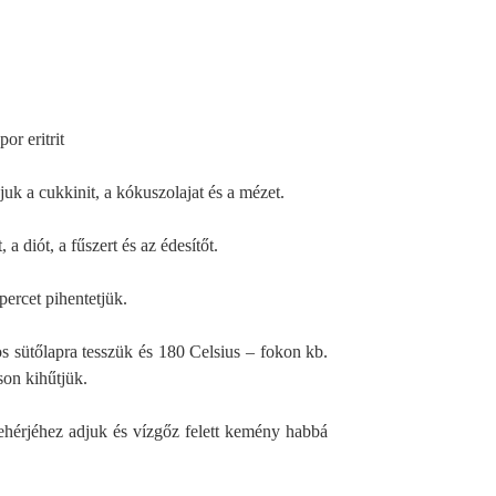
or eritrit
juk a cukkinit, a kókuszolajat és a mézet.
 a diót, a fűszert és az édesítőt.
percet pihentetjük.
s sütőlapra tesszük és 180 Celsius – fokon kb.
son kihűtjük.
ehérjéhez adjuk és vízgőz felett kemény habbá