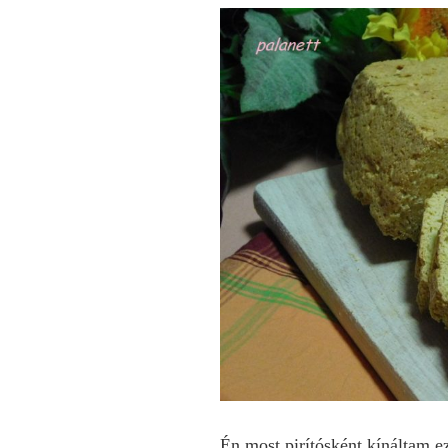
Én most pirítósként kínáltam e