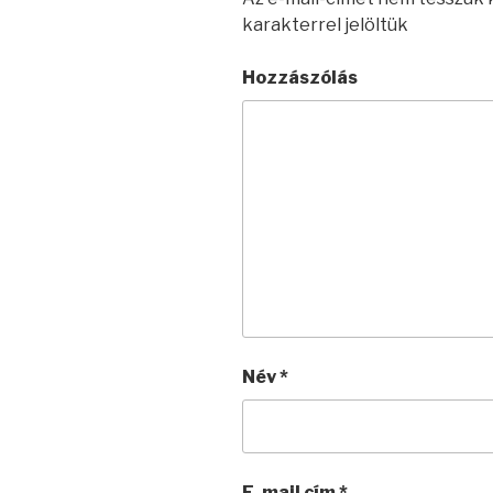
karakterrel jelöltük
Hozzászólás
Név
*
E-mail cím
*