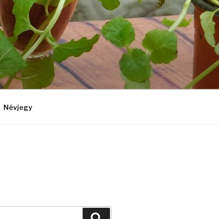
Névjegy
Keresés