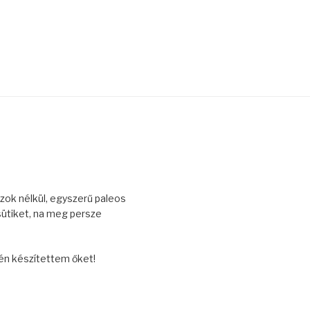
zok nélkül, egyszerű paleos
sütiket, na meg persze
én készítettem őket!