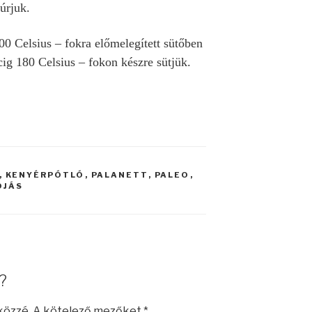
úrjuk.
00 Celsius – fokra előmelegített sütőben
cig 180 Celsius – fokon készre sütjük.
,
KENYÉRPÓTLÓ
,
PALANETT
,
PALEO
,
OJÁS
?
közzé.
A kötelező mezőket
*