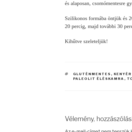
és alaposan, csomómentesre gy
Szilikonos formába öntjük és 2
20 percig, majd további 30 per
Kihűtve szeleteljük!
CÍMKÉK
GLUTÉNMENTES
,
KENYÉR
PALEOLIT ÉLÉSKAMRA
,
T
Vélemény, hozzászólás
Az e-mail-címet nem tesszük 