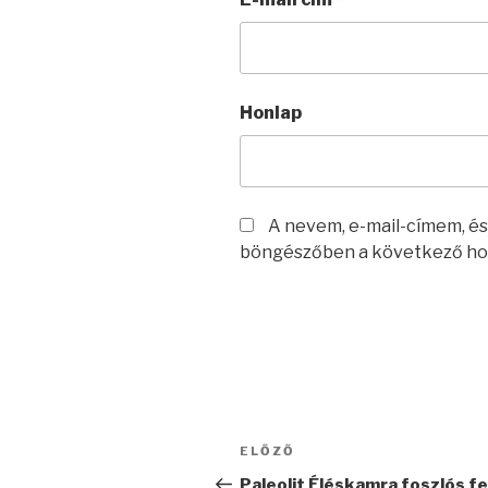
Honlap
A nevem, e-mail-címem, é
böngészőben a következő ho
Bejegyzés
Korábbi
ELŐZŐ
navigáció
bejegyzés
Paleolit Éléskamra foszlós f