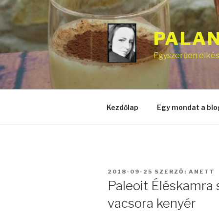
Tartalomhoz
PALA
Egyszerűen elkész
Kezdőlap
Egy mondat a blo
BEKÜLDVE:
2018-09-25
SZERZŐ:
ANETT
Paleoit Éléskamra 
vacsora kenyér