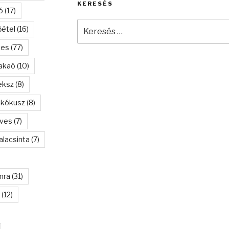
KERESÉS
ó
(17)
Keresés
őétel
(16)
a
következő
tes
(77)
kifejezésre:
akaó
(10)
eksz
(8)
kókusz
(8)
eves
(7)
alacsinta
(7)
mra
(31)
(12)