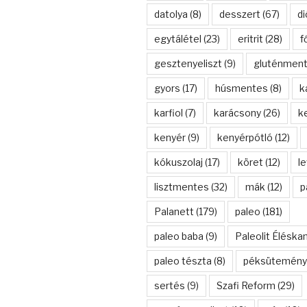
datolya
(8)
desszert
(67)
di
egytálétel
(23)
eritrit
(28)
f
gesztenyeliszt
(9)
gluténmen
gyors
(17)
húsmentes
(8)
k
karfiol
(7)
karácsony
(26)
k
kenyér
(9)
kenyérpótló
(12)
kókuszolaj
(17)
köret
(12)
l
lisztmentes
(32)
mák
(12)
p
Palanett
(179)
paleo
(181)
paleo baba
(9)
Paleolit Éléska
paleo tészta
(8)
péksütemény
sertés
(9)
Szafi Reform
(29)