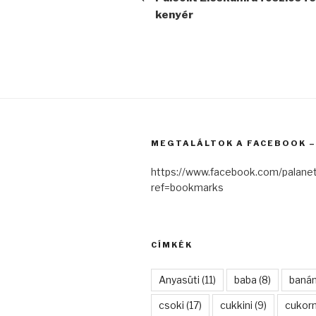
kenyér
MEGTALÁLTOK A FACEBOOK – 
https://www.facebook.com/palanet
ref=bookmarks
CÍMKÉK
Anyasüti
(11)
baba
(8)
baná
csoki
(17)
cukkini
(9)
cukor