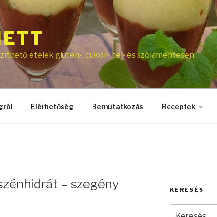
NETT
íthető ételek glutén-, cukor-, tej- és szójamentesen
gról
Elérhetőség
Bemutatkozás
Receptek
szénhidrát – szegény
KERESÉS
Keresés