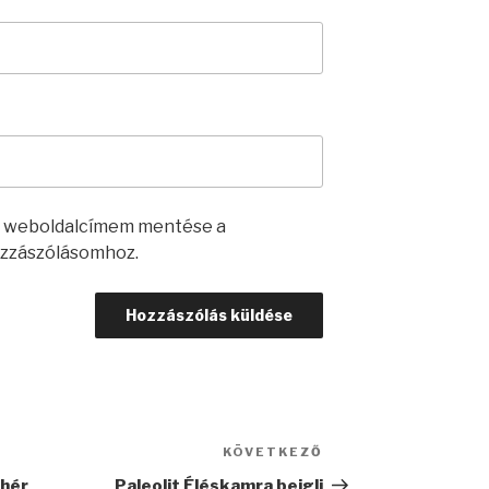
s weboldalcímem mentése a
zzászólásomhoz.
KÖVETKEZŐ
Következő
bejegyzés
ehér
Paleolit Éléskamra bejgli