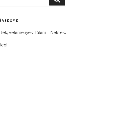
ÉVJEGYE
etek, vélemények Tőlem – Nektek.
leo!