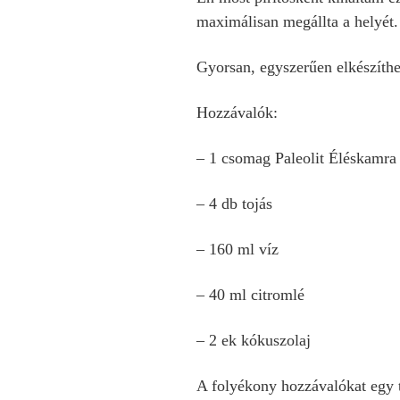
maximálisan megállta a helyét.
Gyorsan, egyszerűen elkészíthet
Hozzávalók:
– 1 csomag Paleolit Éléskamra
– 4 db tojás
– 160 ml víz
– 40 ml citromlé
– 2 ek kókuszolaj
A folyékony hozzávalókat egy tá