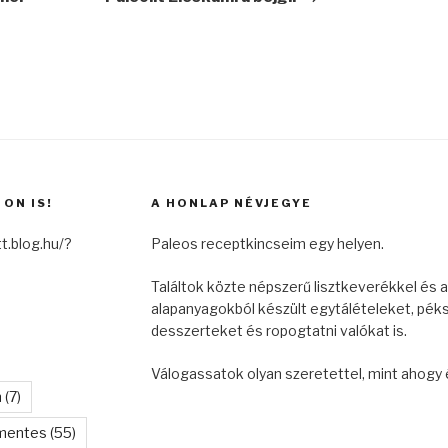
ON IS!
A HONLAP NÉVJEGYE
t.blog.hu/?
Paleos receptkincseim egy helyen.
Találtok közte népszerű lisztkeverékkel és a
alapanyagokból készült egytálételeket, pék
desszerteket és ropogtatni valókat is.
Válogassatok olyan szeretettel, mint ahogy 
n
(7)
mentes
(55)