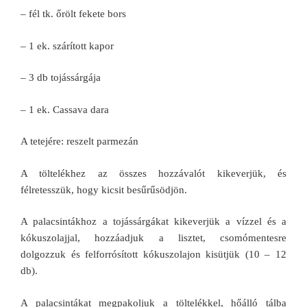
– fél tk. őrölt fekete bors
– 1 ek. szárított kapor
– 3 db tojássárgája
– 1 ek. Cassava dara
A tetejére: reszelt parmezán
A töltelékhez az összes hozzávalót kikeverjük, és
félretesszük, hogy kicsit besűrűsödjön.
A palacsintákhoz a tojássárgákat kikeverjük a vízzel és a
kókuszolajjal, hozzáadjuk a lisztet, csomómentesre
dolgozzuk és felforrósított kókuszolajon kisütjük (10 – 12
db).
A palacsintákat megpakoljuk a töltelékkel, hőálló tálba