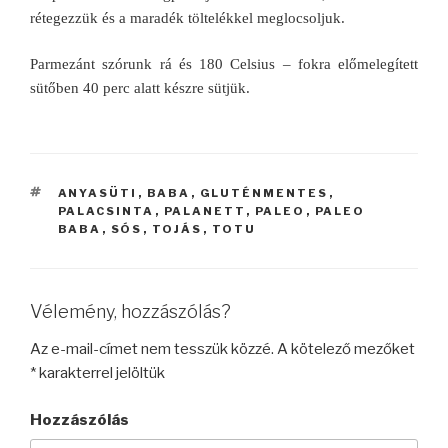
rétegezzük és a maradék töltelékkel meglocsoljuk.
Parmezánt szórunk rá és 180 Celsius – fokra előmelegített
sütőben 40 perc alatt készre sütjük.
CÍMKÉK
ANYASÜTI
,
BABA
,
GLUTÉNMENTES
,
PALACSINTA
,
PALANETT
,
PALEO
,
PALEO
BABA
,
SÓS
,
TOJÁS
,
TOTU
Vélemény, hozzászólás?
Az e-mail-címet nem tesszük közzé.
A kötelező mezőket
*
karakterrel jelöltük
Hozzászólás