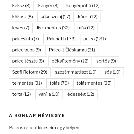
keksz
(8)
kenyér
(9)
kenyérpótló
(12)
kókusz
(8)
kókuszolaj
(17)
köret
(12)
leves
(7)
lisztmentes
(32)
mák
(12)
palacsinta
(7)
Palanett
(179)
paleo
(181)
paleo baba
(9)
Paleolit Éléskamra
(31)
paleo tészta
(8)
péksütemény
(12)
sertés
(9)
Szafi Reform
(29)
szezámmagliszt
(10)
sós
(10)
tejmentes
(31)
tojás
(79)
tojásmentes
(35)
torta
(12)
vanília
(10)
édesség
(12)
A HONLAP NÉVJEGYE
Paleos receptkincseim egy helyen.