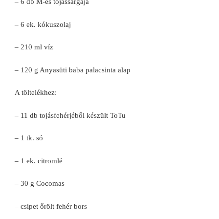
– 6 db M-es tojássárgája
– 6 ek. kókuszolaj
– 210 ml víz
– 120 g Anyasüti baba palacsinta alap
A töltelékhez:
– 11 db tojásfehérjéből készült ToTu
– 1 tk. só
– 1 ek. citromlé
– 30 g Cocomas
– csipet őrölt fehér bors