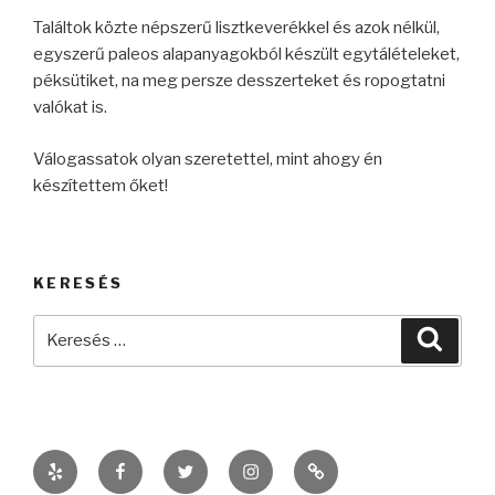
Találtok közte népszerű lisztkeverékkel és azok nélkül,
egyszerű paleos alapanyagokból készült egytálételeket,
péksütiket, na meg persze desszerteket és ropogtatni
valókat is.
Válogassatok olyan szeretettel, mint ahogy én
készítettem őket!
KERESÉS
Keresés
Keres
a
következő
kifejezésre:
Yelp
Facebook
Twitter
Instagram
kelczanett@gmail.co