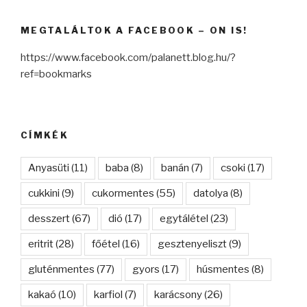
MEGTALÁLTOK A FACEBOOK – ON IS!
https://www.facebook.com/palanett.blog.hu/?
ref=bookmarks
CÍMKÉK
Anyasüti
(11)
baba
(8)
banán
(7)
csoki
(17)
cukkini
(9)
cukormentes
(55)
datolya
(8)
desszert
(67)
dió
(17)
egytálétel
(23)
eritrit
(28)
főétel
(16)
gesztenyeliszt
(9)
gluténmentes
(77)
gyors
(17)
húsmentes
(8)
kakaó
(10)
karfiol
(7)
karácsony
(26)