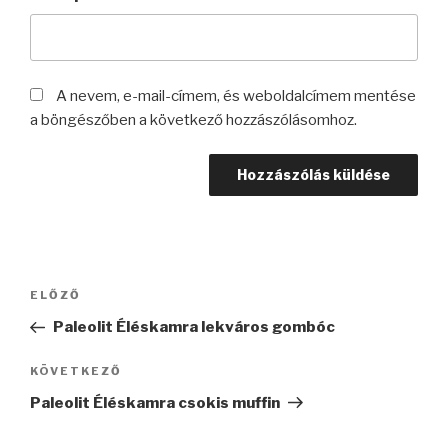
A nevem, e-mail-címem, és weboldalcímem mentése
a böngészőben a következő hozzászólásomhoz.
Bejegyzés
Korábbi
ELŐZŐ
navigáció
bejegyzés
Paleolit Éléskamra lekváros gombóc
Következő
KÖVETKEZŐ
bejegyzés
Paleolit Éléskamra csokis muffin