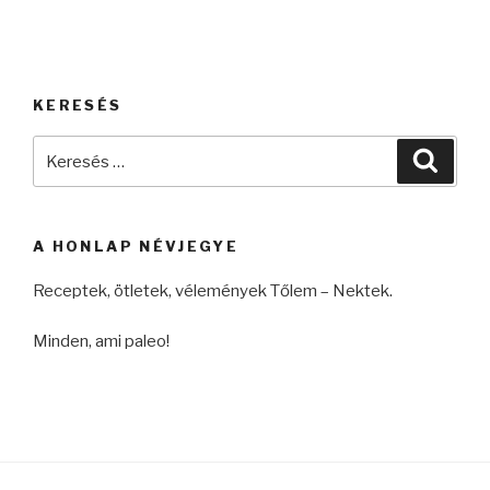
KERESÉS
Keresés
Keres
a
következő
kifejezésre:
A HONLAP NÉVJEGYE
Receptek, ötletek, vélemények Tőlem – Nektek.
Minden, ami paleo!