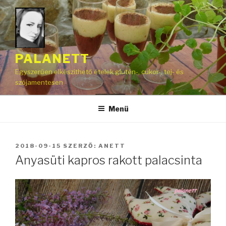
Tartalomhoz
PALANETT
Egyszerűen elkészíthető ételek glutén-, cukor-, tej- és
szójamentesen
Menü
BEKÜLDVE:
2018-09-15
SZERZŐ:
ANETT
Anyasüti kapros rakott palacsinta