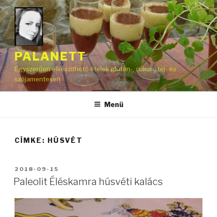
Tartalomhoz
PALANETT
Egyszerűen elkészíthető ételek glutén-, cukor-, tej- és
szójamentesen
Menü
CÍMKE:
HÚSVÉT
BEKÜLDVE:
2018-09-15
Paleolit Éléskamra húsvéti kalács