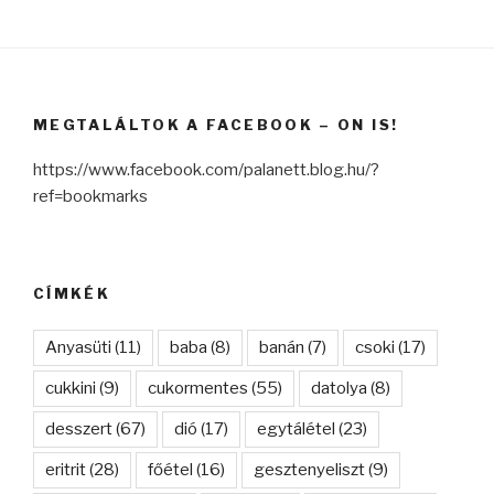
MEGTALÁLTOK A FACEBOOK – ON IS!
https://www.facebook.com/palanett.blog.hu/?
ref=bookmarks
CÍMKÉK
Anyasüti
(11)
baba
(8)
banán
(7)
csoki
(17)
cukkini
(9)
cukormentes
(55)
datolya
(8)
desszert
(67)
dió
(17)
egytálétel
(23)
eritrit
(28)
főétel
(16)
gesztenyeliszt
(9)