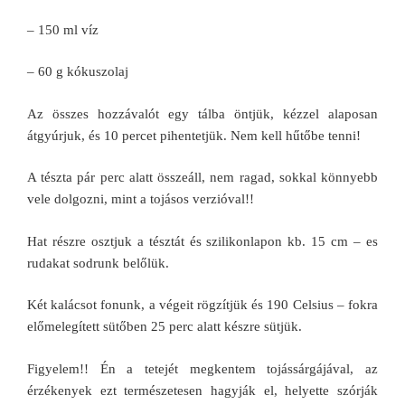
– 150 ml víz
– 60 g kókuszolaj
Az összes hozzávalót egy tálba öntjük, kézzel alaposan
átgyúrjuk, és 10 percet pihentetjük. Nem kell hűtőbe tenni!
A tészta pár perc alatt összeáll, nem ragad, sokkal könnyebb
vele dolgozni, mint a tojásos verzióval!!
Hat részre osztjuk a tésztát és szilikonlapon kb. 15 cm – es
rudakat sodrunk belőlük.
Két kalácsot fonunk, a végeit rögzítjük és 190 Celsius – fokra
előmelegített sütőben 25 perc alatt készre sütjük.
Figyelem!! Én a tetejét megkentem tojássárgájával, az
érzékenyek ezt természetesen hagyják el, helyette szórják