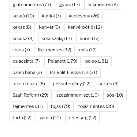
gluténmentes
(77)
gyors
(17)
húsmentes
(8)
kakaó
(10)
karfiol
(7)
karácsony
(26)
keksz
(8)
kenyér
(9)
kenyérpótló
(12)
kókusz
(8)
kókuszolaj
(17)
köret
(12)
leves
(7)
lisztmentes
(32)
mák
(12)
palacsinta
(7)
Palanett
(179)
paleo
(181)
paleo baba
(9)
Paleolit Éléskamra
(31)
paleo tészta
(8)
péksütemény
(12)
sertés
(9)
Szafi Reform
(29)
szezámmagliszt
(10)
sós
(10)
tejmentes
(31)
tojás
(79)
tojásmentes
(35)
torta
(12)
vanília
(10)
édesség
(12)