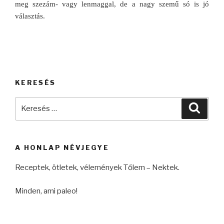
meg szezám- vagy lenmaggal, de a nagy szemű só is jó
választás.
KERESÉS
Keresés
Keres
a
következő
kifejezésre:
A HONLAP NÉVJEGYE
Receptek, ötletek, vélemények Tőlem – Nektek.
Minden, ami paleo!