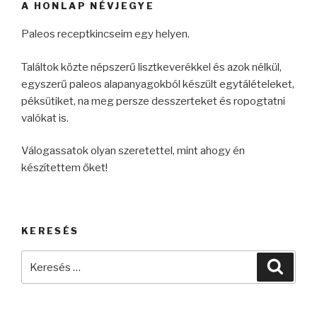
A HONLAP NÉVJEGYE
Paleos receptkincseim egy helyen.
Találtok közte népszerű lisztkeverékkel és azok nélkül,
egyszerű paleos alapanyagokból készült egytálételeket,
péksütiket, na meg persze desszerteket és ropogtatni
valókat is.
Válogassatok olyan szeretettel, mint ahogy én
készítettem őket!
KERESÉS
Keresés
Keres
a
következő
kifejezésre: